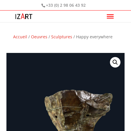
+33 (0) 2 98 06 43 92
Accueil
/
Oeuvres
/
Sculptures
/ Happy everywhere