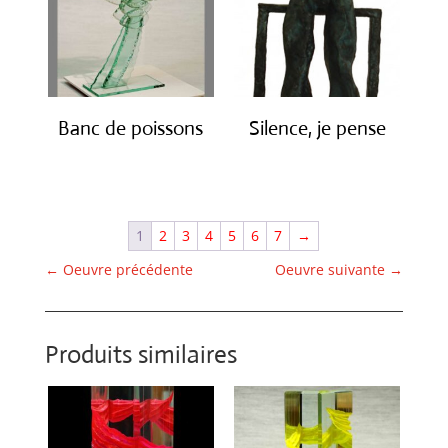
Banc de poissons
Silence, je pense
€
3,800.00
€
1,900.00
1
2
3
4
5
6
7
→
←
Oeuvre précédente
Oeuvre suivante
→
Produits similaires