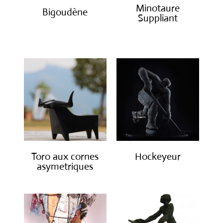
Minotaure
Bigoudène
Suppliant
€
950.00
€
2,000.00
Toro aux cornes
Hockeyeur
asymetriques