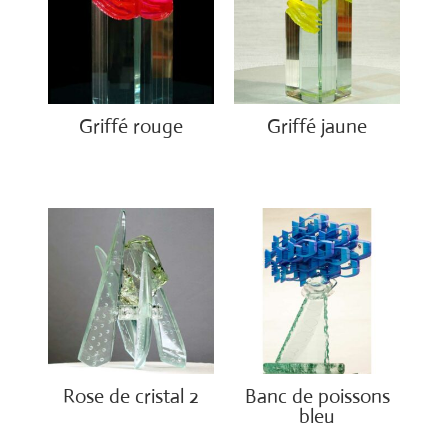
Griffé rouge
Griffé jaune
€
2,300.00
€
2,100.00
Rose de cristal 2
Banc de poissons
bleu
€
3,700.00
€
3,800.00