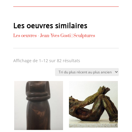
Les oeuvres similaires
Les oeuvres -
Jean-Yves Gosti
|
Sculptures
Trié
Affichage de 1–12 sur 82 résultats
du
plus
récent
au
plus
ancien