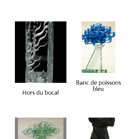
€
850.00
Banc de poissons
bleu
Hors du bocal
€
3,800.00
€
4,200.00