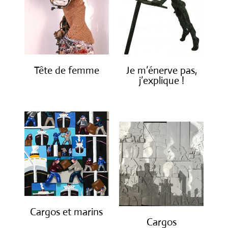
Tête de femme
Je m’énerve pas,
j’explique !
€
1,600.00
€
1,900.00
Cargos et marins
Cargos
€
1,250.00