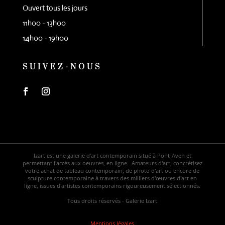
Ouvert tous les jours
11h00 - 13h00
14h00 - 19h00
SUIVEZ-NOUS
Izart est une galerie d'art contemporain situé à Pont-Aven et
permettant l'accès aux oeuvres, en ligne. Amateurs d'art, concrétisez
votre achat de tableau contemporain, de photo d'art ou encore de
sculpture contemporaine à travers des milliers d'œuvres d'art en
ligne, issues d'artistes contemporains rigoureusement sélectionnés.
Tous droits réservés - Galerie Izart
Mentions légales