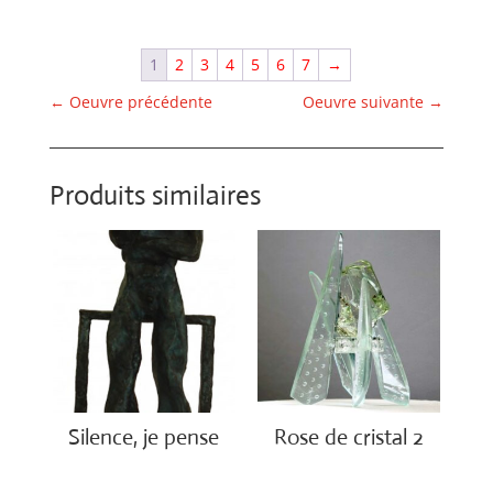
1
2
3
4
5
6
7
→
←
Oeuvre précédente
Oeuvre suivante
→
Produits similaires
Silence, je pense
Rose de cristal 2
€
1,900.00
€
3,700.00