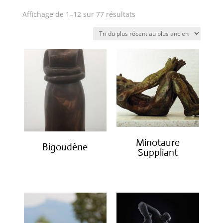
Trié
Affichage de 1–12 sur 77 résultats
du
plus
récent
au
plus
ancien
Minotaure
Bigoudène
Suppliant
€
950.00
€
2,000.00