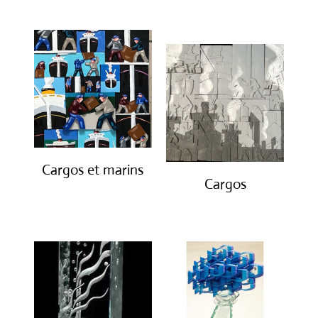
€
1,900.00
Cargos et marins
Cargos
€
1,250.00
€
850.00