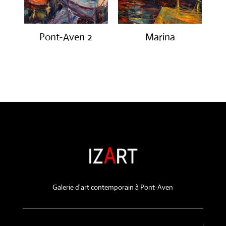
Pont-Aven 2
Marina
€
650.00
€
550.00
Galerie d'art contemporain à Pont-Aven