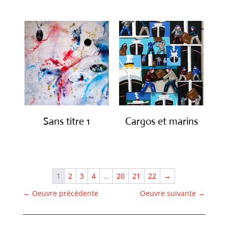
Sans titre 1
Cargos et marins
€
1,150.00
€
1,250.00
1
2
3
4
…
20
21
22
→
←
Oeuvre précédente
Oeuvre suivante
→