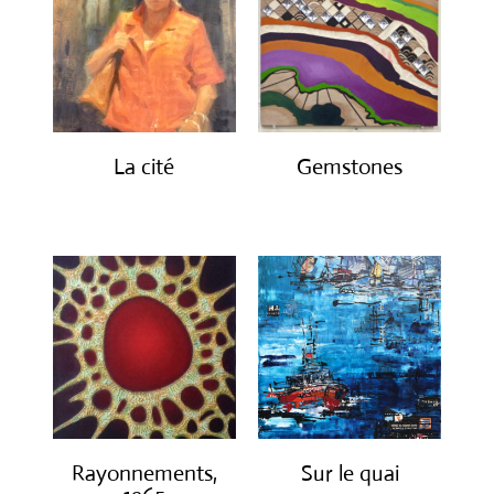
ancien
La cité
Gemstones
€
2,450.00
€
300.00
Rayonnements,
Sur le quai