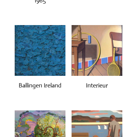
1965
€
1,200.00
€
3,200.00
Ballingen Ireland
Interieur
€
750.00
€
1,400.00