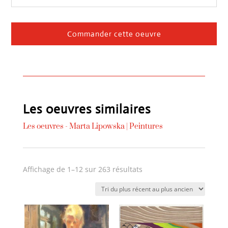
Commander cette oeuvre
Les oeuvres similaires
Les oeuvres -
Marta Lipowska
|
Peintures
Trié
Affichage de 1–12 sur 263 résultats
du
plus
récent
au
plus