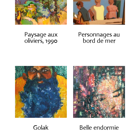
Paysage aux
Personnages au
oliviers, 1990
bord de mer
€
3,000.00
€
1,300.00
Golak
Belle endormie
€
490.00
€
650.00