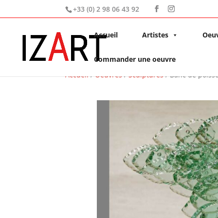
+33 (0) 2 98 06 43 92
Accueil
Artistes
Oeu
Commander une oeuvre
Accueil
/
Oeuvres
/
Sculptures
/ Banc de poiss