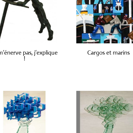
m’énerve pas, j’explique
Cargos et marins
!
€
1,250.00
€
1,900.00