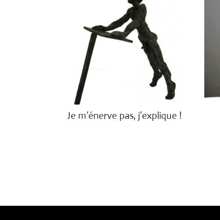
Je m’énerve pas, j’explique !
€
1,900.00
€
3,7