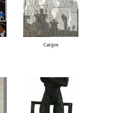
Cargos
€
850.00