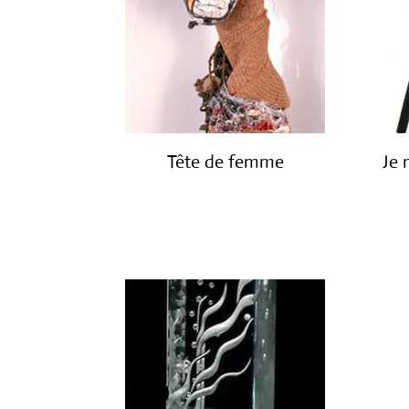
Tête de femme
Je 
€
1,600.00