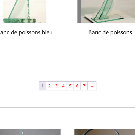
anc de poissons bleu
Banc de poissons
€
3,800.00
€
3,800.00
1
2
3
4
5
6
7
→