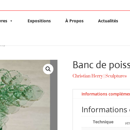
vres
Expositions
À Propos
Actualités
ons
Banc de pois
Christian Herry
|
Sculptures
Informations complémen
Informations
Technique
ve