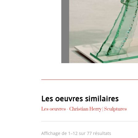
Les oeuvres similaires
Les oeuvres -
Christian Herry
|
Sculptures
Trié
Affichage de 1–12 sur 77 résultats