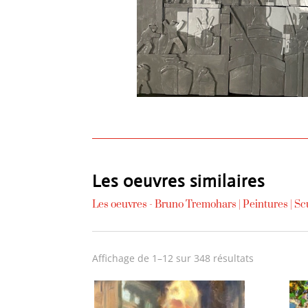
Les oeuvres similaires
Les oeuvres -
Bruno Tremohars
|
Peintures
|
Sc
Trié
Affichage de 1–12 sur 348 résultats
du
plus
récent