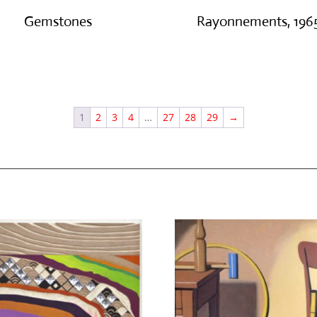
Gemstones
Rayonnements, 196
€
300.00
€
3,200.00
1
2
3
4
…
27
28
29
→