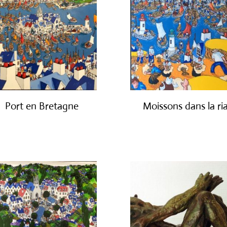
Port en Bretagne
Moissons dans la ri
€
4,350.00
€
2,450.00