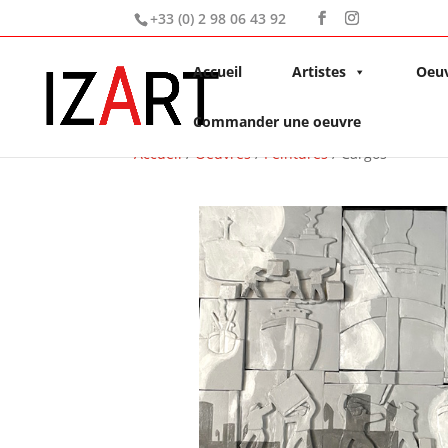
+33 (0) 2 98 06 43 92
Accueil
Artistes
Oeu
Commander une oeuvre
Accueil
/
Oeuvres
/
Peintures
/ Cargos