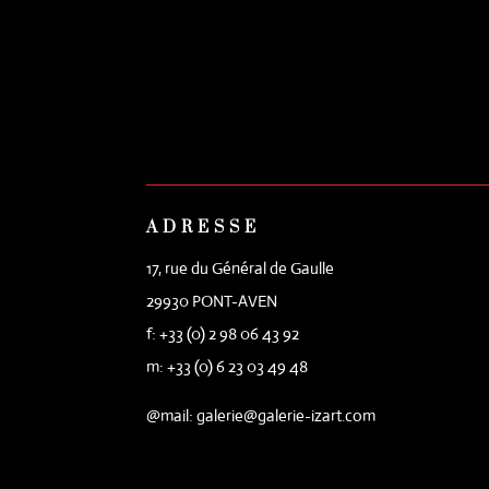
ADRESSE
17, rue du Général de Gaulle
29930 PONT-AVEN
f: +33 (0) 2 98 06 43 92
m: +33 (0) 6 23 03 49 48
@mail: galerie@galerie-izart.com