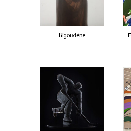
Bigoudène
F
€
950.00