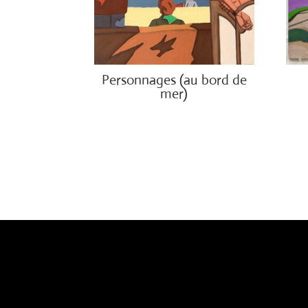
Personnages (au bord de
mer)
€
300
€
1,500.00