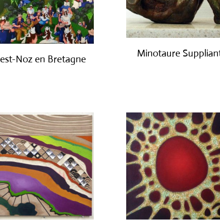
Minotaure Supplian
est-Noz en Bretagne
€
2,000.00
€
2,650.00