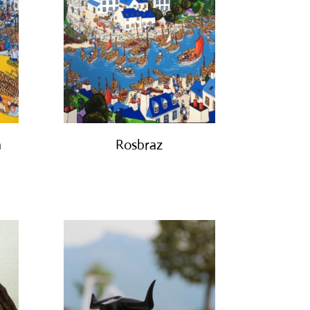
a
Rosbraz
€
2,650.00