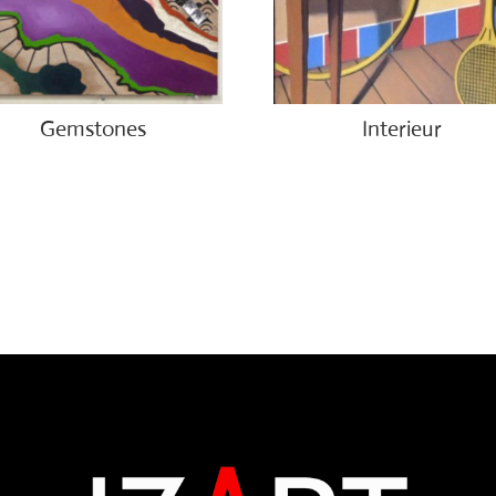
Gemstones
Interieur
.00
€
1,400.00