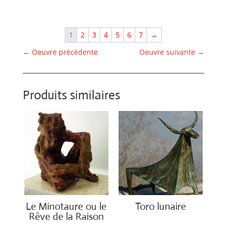
1
2
3
4
5
6
7
→
←
Oeuvre précédente
Oeuvre suivante
→
Produits similaires
Le Minotaure ou le
Toro lunaire
Rêve de la Raison