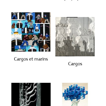
€
1,900.00
Cargos et marins
Cargos
€
1,250.00
€
850.00