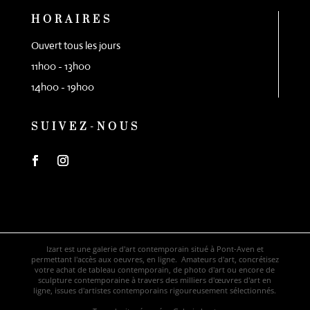
HORAIRES
Ouvert tous les jours
11h00 - 13h00
14h00 - 19h00
SUIVEZ-NOUS
Izart est une galerie d'art contemporain situé à Pont-Aven et
permettant l'accès aux oeuvres, en ligne. Amateurs d'art, concrétisez
votre achat de tableau contemporain, de photo d'art ou encore de
sculpture contemporaine à travers des milliers d'œuvres d'art en
ligne, issues d'artistes contemporains rigoureusement sélectionnés.