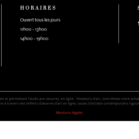
HORAIRES
Ouvert tous les jours
11h00 - 13h00
14h00 - 19h00
ven et permettant l'accès aux oeuvres, en ligne. Amateurs d'art, concrétisez votre ac
 à travers des milliers d'œuvres d'art en ligne, issues d'artistes contemporains rigo
Mentions légales