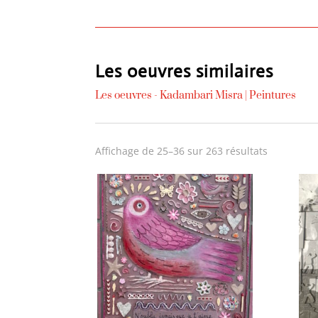
Les oeuvres similaires
Les oeuvres -
Kadambari Misra
|
Peintures
Trié
Affichage de 25–36 sur 263 résultats
du
plus
récent
au
plus
ancien