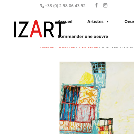
+33 (0) 2 98 06 43 92
Accueil
Artistes
Oeu
Commander une oeuvre
Accueil
/
Oeuvres
/
Peintures
/ 3 Circus Wome