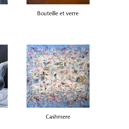
Bouteille et verre
€
850.00
Cashmere
€
1,700.00