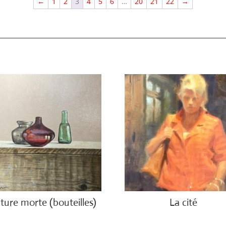
←
1
2
3
4
5
6
…
20
21
22
→
ture morte (bouteilles)
La cité
.00
€
2,450.00