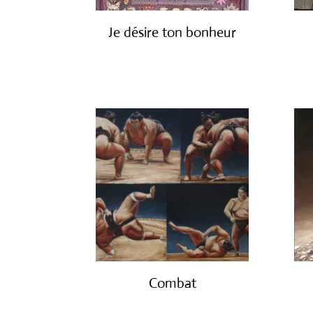
Je désire ton bonheur
€
500.00
Combat
€
2,000.00