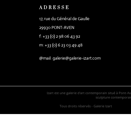
ADRESSE
17, rue du Général de Gaulle
29930 PONT-AVEN
f: +33 (0) 2 98 06 43 92
m: +33 (0) 6 23 03 49 48
@mail: galerie@galerie-izart.com
Izart est une galerie d'art contemporain situé à Pont-A
sculpture contemporaine
Tous droits réservés - Galerie Izart