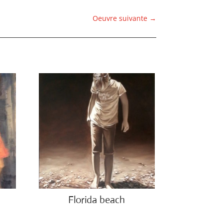
Oeuvre suivante
→
Florida beach
€
1,200.00