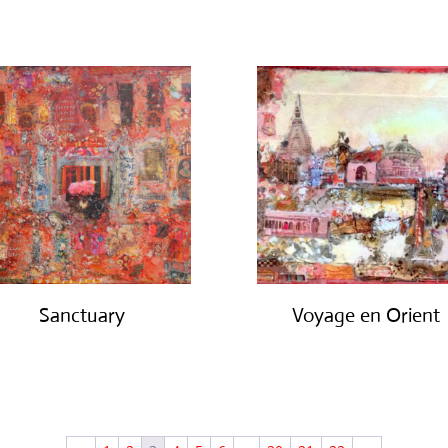
Sanctuary
Voyage en Orient
€
650.00
€
700.00