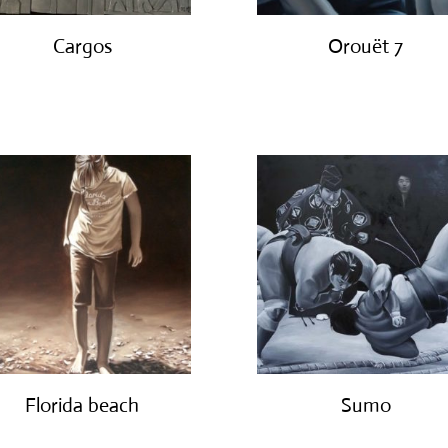
Cargos
Orouët 7
€
850.00
€
1,200.00
Florida beach
Sumo
€
1,200.00
€
2,950.00