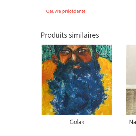
←
Oeuvre précédente
Produits similaires
Golak
Na
€
490.00
€
850