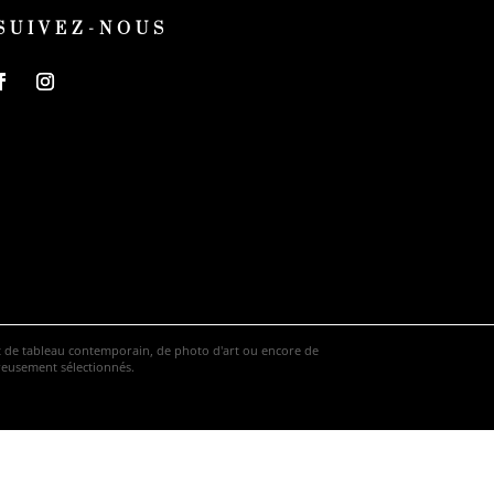
SUIVEZ-NOUS
hat de tableau contemporain, de photo d'art ou encore de
ureusement sélectionnés.