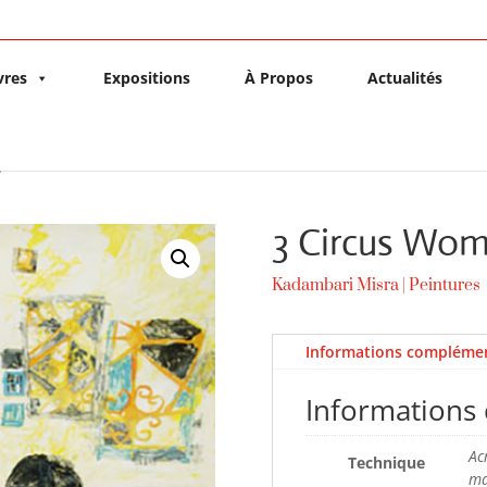
vres
Expositions
À Propos
Actualités
n
3 Circus Wo
Kadambari Misra
|
Peintures
Informations complémen
Informations
Ac
Technique
ma