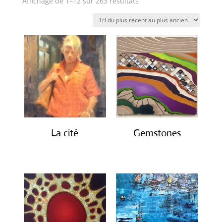
Trié
Affichage de 1–12 sur 263 résultats
du
plus
récent
au
plus
ancien
La cité
Gemstones
€
2,450.00
€
300.00