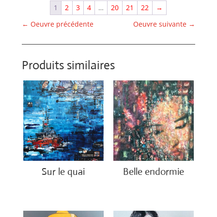
1
2
3
4
…
20
21
22
→
←
Oeuvre précédente
Oeuvre suivante
→
Produits similaires
Sur le quai
Belle endormie
€
1,200.00
€
650.00