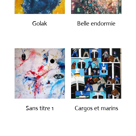
Golak
Belle endormie
€
490.00
€
650.00
Sans titre 1
Cargos et marins
€
1,150.00
€
1,250.00