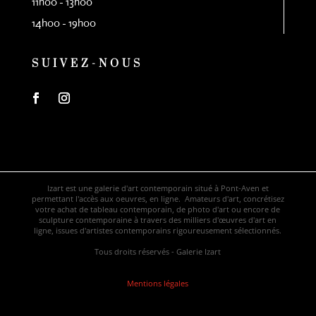
11h00 - 13h00
14h00 - 19h00
SUIVEZ-NOUS
Izart est une galerie d'art contemporain situé à Pont-Aven et
permettant l'accès aux oeuvres, en ligne. Amateurs d'art, concrétisez
votre achat de tableau contemporain, de photo d'art ou encore de
sculpture contemporaine à travers des milliers d'œuvres d'art en
ligne, issues d'artistes contemporains rigoureusement sélectionnés.
Tous droits réservés - Galerie Izart
Mentions légales