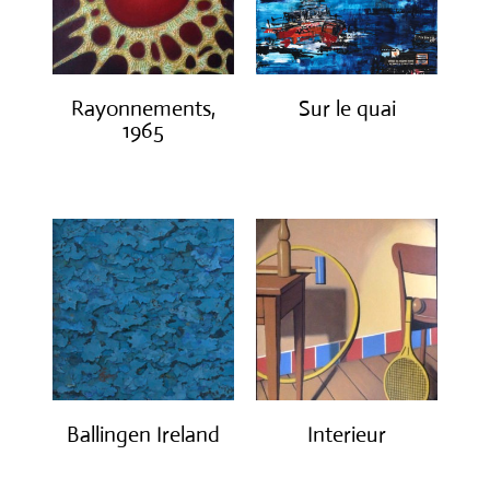
Rayonnements,
Sur le quai
1965
€
1,200.00
€
3,200.00
Ballingen Ireland
Interieur
€
750.00
€
1,400.00