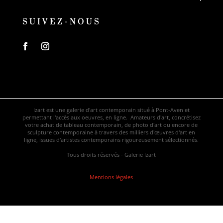
SUIVEZ-NOUS
Izart est une galerie d'art contemporain situé à Pont-Aven et
permettant l'accès aux oeuvres, en ligne. Amateurs d'art, concrétisez
votre achat de tableau contemporain, de photo d'art ou encore de
sculpture contemporaine à travers des milliers d'œuvres d'art en
ligne, issues d'artistes contemporains rigoureusement sélectionnés.
Tous droits réservés - Galerie Izart
Mentions légales