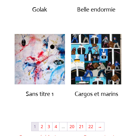
Golak
Belle endormie
€
490.00
€
650.00
Sans titre 1
Cargos et marins
€
1,150.00
€
1,250.00
1
2
3
4
…
20
21
22
→