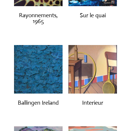
Rayonnements,
Sur le quai
1965
€
1,200.00
€
3,200.00
Ballingen Ireland
Interieur
€
750.00
€
1,400.00