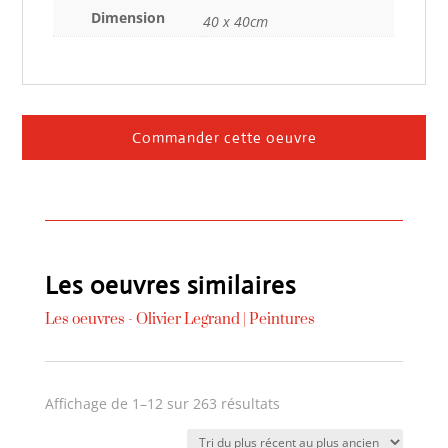
Dimension
40 x 40cm
Commander cette oeuvre
Les oeuvres similaires
Les oeuvres -
Olivier Legrand
|
Peintures
Trié
Affichage de 1–12 sur 263 résultats
du