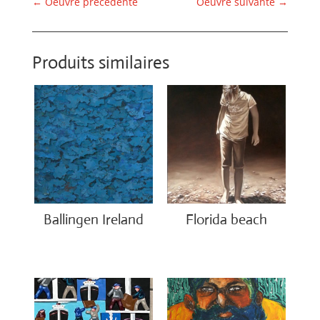
←
Oeuvre précédente
Oeuvre suivante
→
Produits similaires
Ballingen Ireland
Florida beach
€
750.00
€
1,200.00