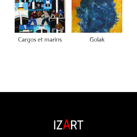
Cargos et marins
Golak
€
1,250.00
€
490.00