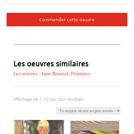
Commander cette oeuvre
Les oeuvres similaires
Les oeuvres -
Anne Roussel
|
Peintures
Trié
Affichage de 1–12 sur 263 résultats
du
plus
récent
au
plus