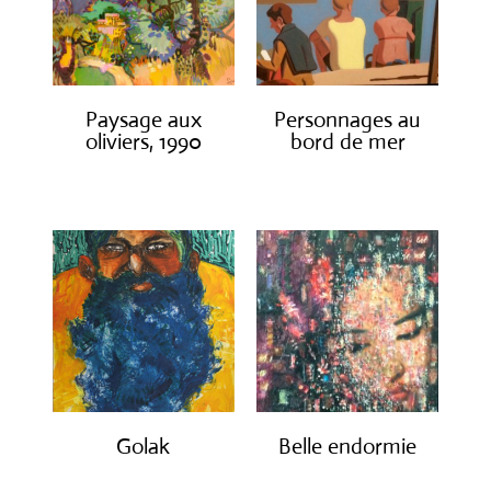
Paysage aux
Personnages au
oliviers, 1990
bord de mer
€
3,000.00
€
1,300.00
Golak
Belle endormie
€
490.00
€
650.00