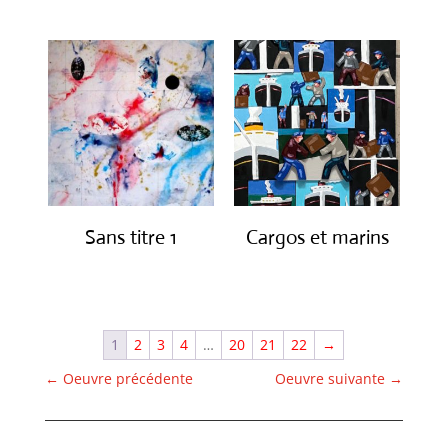
Sans titre 1
Cargos et marins
€
1,150.00
€
1,250.00
1
2
3
4
…
20
21
22
→
←
Oeuvre précédente
Oeuvre suivante
→