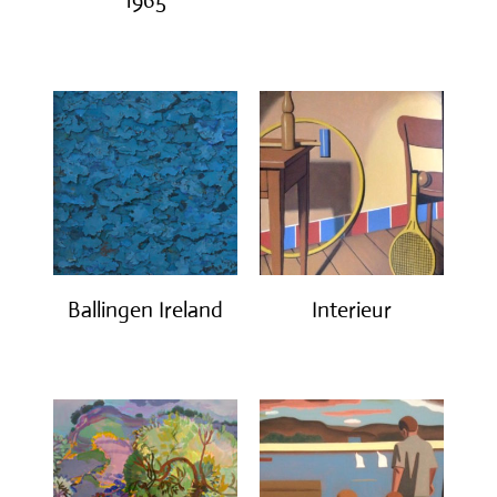
1965
€
1,200.00
€
3,200.00
Ballingen Ireland
Interieur
€
750.00
€
1,400.00