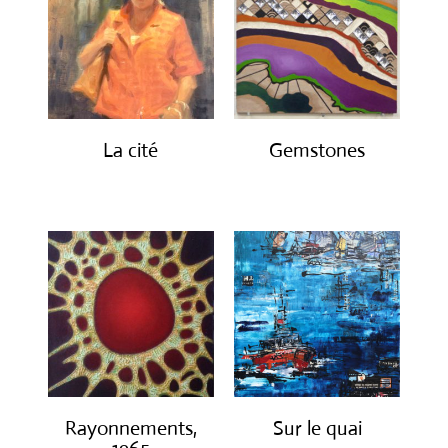
ancien
La cité
Gemstones
€
2,450.00
€
300.00
Rayonnements,
Sur le quai