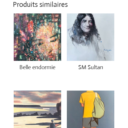
Produits similaires
Belle endormie
SM Sultan
€
650.00
€
4,500.00