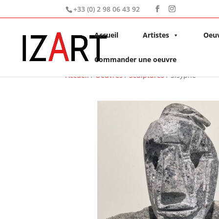
+33 (0) 2 98 06 43 92
Accueil
Artistes
Oeu
Commander une oeuvre
Accueil
/
Oeuvres
/
Sculptures
/ Sisyphe