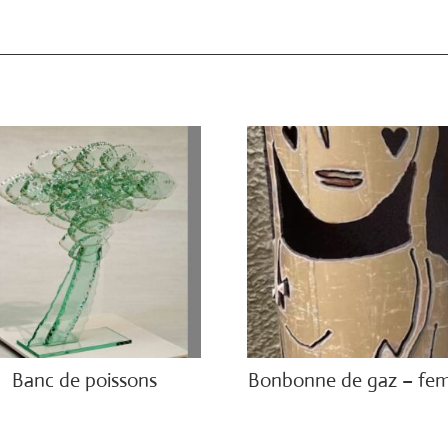
Banc de poissons
Bonbonne de gaz – f
00.00
€
2,800.00