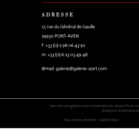
ADRESSE
17, rue du Général de Gaulle
29930 PONT-AVEN
f: +33 (0) 2 98 06 43 92
m: +33 (0) 6 23 03 49 48
@mail: galerie@galerie-izart.com
Izart est une galerie d'art contemporain situé à Pont-A
sculpture contemporaine
Tous droits réservés - Galerie Izart