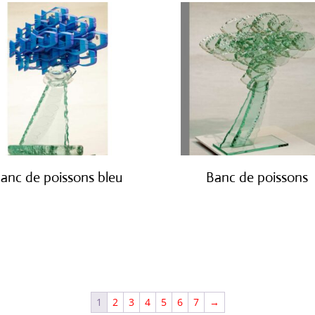
anc de poissons bleu
Banc de poissons
€
3,800.00
€
3,800.00
1
2
3
4
5
6
7
→