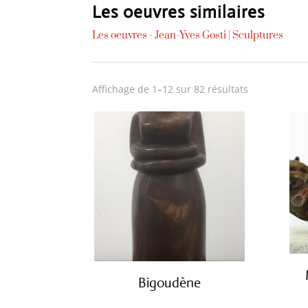
Les oeuvres similaires
Les oeuvres -
Jean-Yves Gosti
|
Sculptures
Trié
Affichage de 1–12 sur 82 résultats
du
plus
récent
au
plus
ancien
Bigoudène
€
950.00