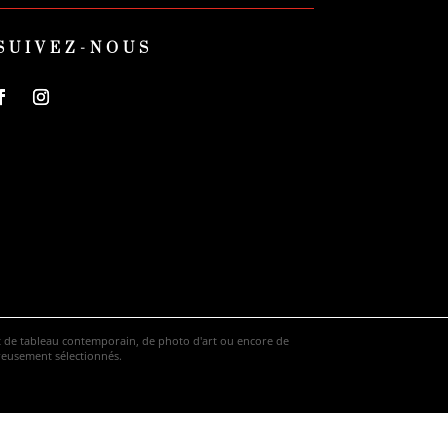
SUIVEZ-NOUS
hat de tableau contemporain, de photo d'art ou encore de
ureusement sélectionnés.