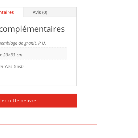
taires
Avis (0)
 complémentaires
semblage de granit, P.U.
x 20×33 cm
an-Yves Gosti
er cette oeuvre