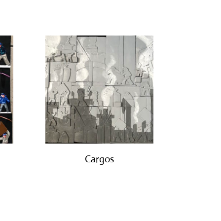
Cargos
€
850.00