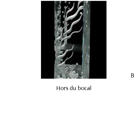
B
Hors du bocal
€
4,200.00