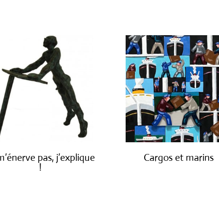
m’énerve pas, j’explique
Cargos et marins
!
€
1,250.00
€
1,900.00