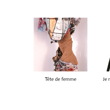
Tête de femme
Je 
€
1,600.00