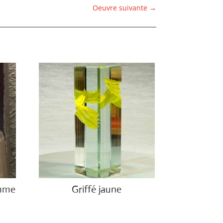
Oeuvre suivante
→
emme
Griffé jaune
€
2,100.00