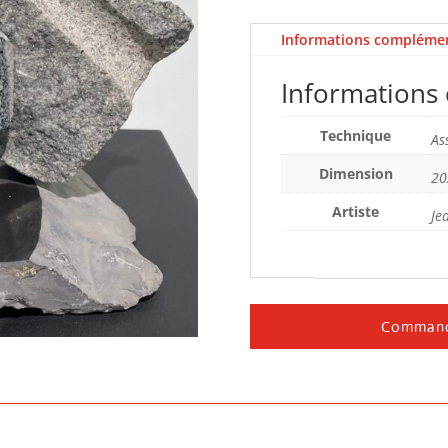
Informations complémen
Informations
Technique
As
Dimension
20
Artiste
Je
Command