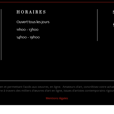
HORAIRES
Ouvert tous les jours
11h00 - 13h00
14h00 - 19h00
ven et permettant l'accès aux oeuvres, en ligne. Amateurs d'art, concrétisez votre ac
 à travers des milliers d'œuvres d'art en ligne, issues d'artistes contemporains rigo
Mentions légales