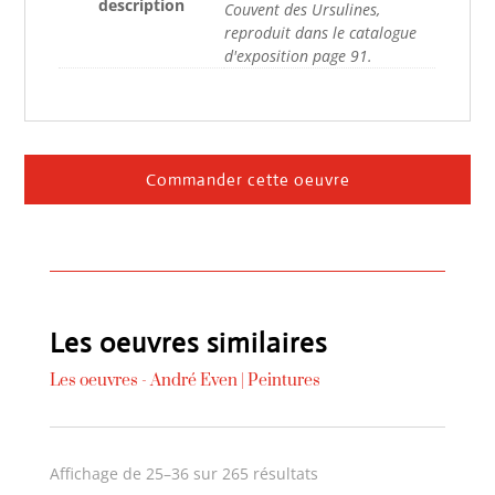
description
Couvent des Ursulines,
reproduit dans le catalogue
d'exposition page 91.
Commander cette oeuvre
Les oeuvres similaires
Les oeuvres -
André Even
|
Peintures
Trié
Affichage de 25–36 sur 265 résultats