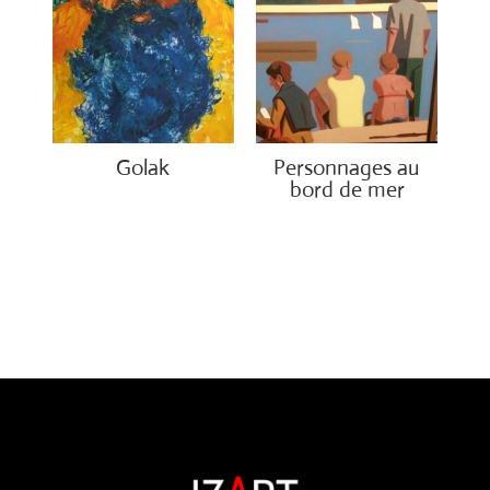
Golak
Personnages au
bord de mer
€
490.00
€
1,300.00