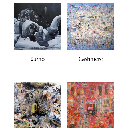
Sumo
Cashmere
€
2,950.00
€
1,700.00