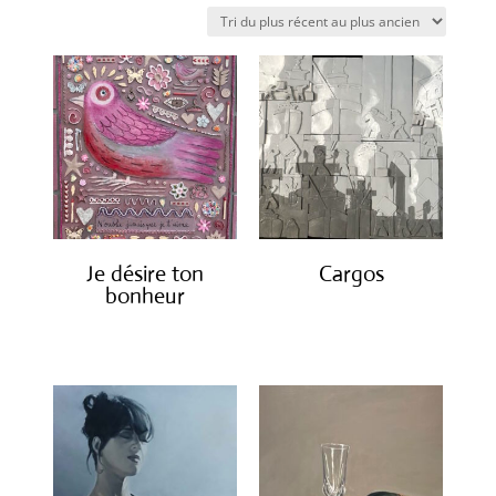
du
plus
récent
au
plus
ancien
Je désire ton
Cargos
bonheur
€
850.00
€
500.00