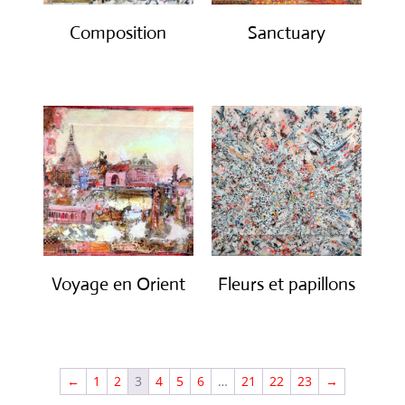
Composition
Sanctuary
€
550.00
€
650.00
Voyage en Orient
Fleurs et papillons
€
700.00
€
900.00
←
1
2
3
4
5
6
…
21
22
23
→