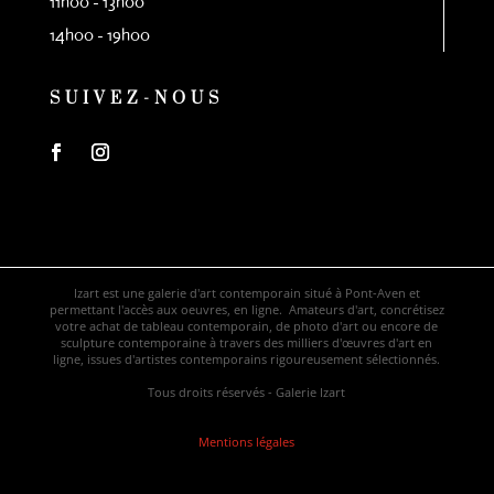
11h00 - 13h00
14h00 - 19h00
SUIVEZ-NOUS
Izart est une galerie d'art contemporain situé à Pont-Aven et
permettant l'accès aux oeuvres, en ligne. Amateurs d'art, concrétisez
votre achat de tableau contemporain, de photo d'art ou encore de
sculpture contemporaine à travers des milliers d'œuvres d'art en
ligne, issues d'artistes contemporains rigoureusement sélectionnés.
Tous droits réservés - Galerie Izart
Mentions légales