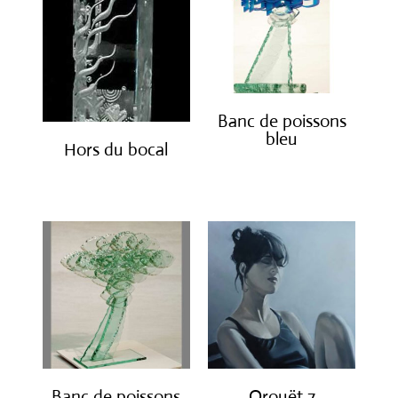
Banc de poissons
bleu
Hors du bocal
€
3,800.00
€
4,200.00
Banc de poissons
Orouët 7