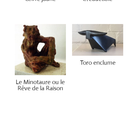
€
2,100.00
€
3,900.00
Toro enclume
Le Minotaure ou le
Rêve de la Raison
€
2,500.00