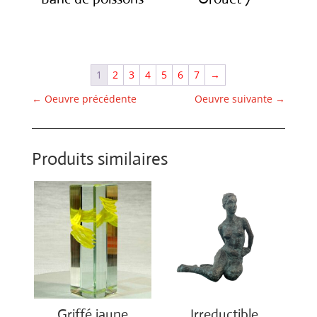
€
3,800.00
€
1,200.00
1
2
3
4
5
6
7
→
←
Oeuvre précédente
Oeuvre suivante
→
Produits similaires
Griffé jaune
Irreductible