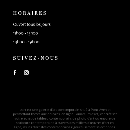
HORAIRES
Ouvert tous les jours
11h00 - 13h00
14h00 - 19h00
SUIVEZ-NOUS
Izart est une galerie d'art contemporain situé à Pont-Aven et
permettant l'accès aux oeuvres, en ligne. Amateurs d'art, concrétisez
votre achat de tableau contemporain, de photo d'art ou encore de
sculpture contemporaine à travers des milliers d'œuvres d'art en
ligne, issues d'artistes contemporains rigoureusement sélectionnés.