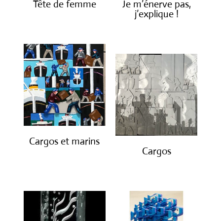
Tête de femme
Je m’énerve pas,
j’explique !
€
1,600.00
€
1,900.00
Cargos et marins
Cargos
€
1,250.00
€
850.00