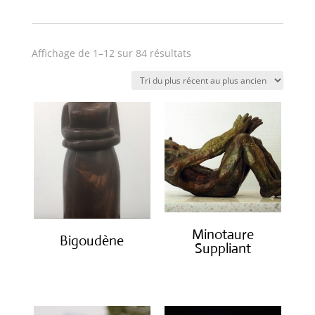
Trié
Affichage de 1–12 sur 84 résultats
du
plus
récent
au
plus
ancien
Minotaure
Bigoudène
Suppliant
€
950.00
€
2,000.00