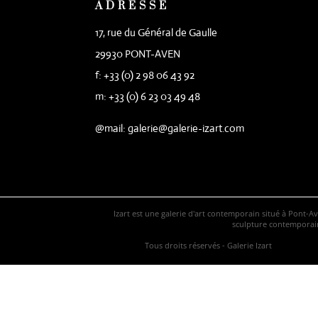
ADRESSE
17, rue du Général de Gaulle
29930 PONT-AVEN
f: +33 (0) 2 98 06 43 92
m: +33 (0) 6 23 03 49 48
@mail: galerie@galerie-izart.com
Izart est une galerie d'art contemporain situé à Pont-A
sculpture contemporaine
Tous droits réservés - Galerie Izart