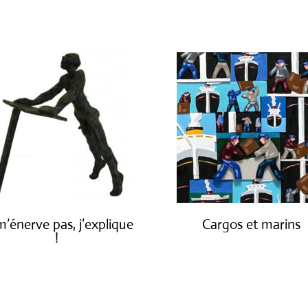
m’énerve pas, j’explique
Cargos et marins
!
€
1,250.00
€
1,900.00