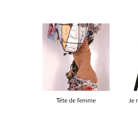
€
950.00
Tête de femme
Je 
€
1,600.00