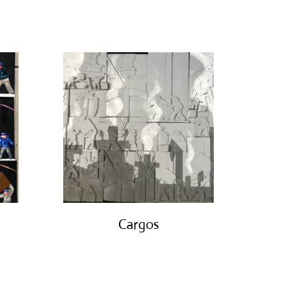
Cargos
€
850.00