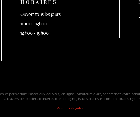
HORAIRES
Ouvert tous les jours
11h00 - 13h00
14h00 - 19h00
ven et permettant l'accès aux oeuvres, en ligne. Amateurs d'art, concrétisez votre ac
 à travers des milliers d'œuvres d'art en ligne, issues d'artistes contemporains rigo
Mentions légales