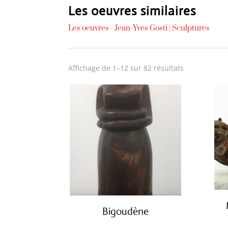
Les oeuvres similaires
Les oeuvres -
Jean-Yves Gosti
|
Sculptures
Trié
Affichage de 1–12 sur 82 résultats
du
plus
récent
au
plus
ancien
Bigoudène