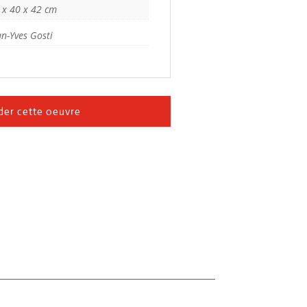
 x 40 x 42 cm
an-Yves Gosti
er cette oeuvre