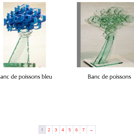
anc de poissons bleu
Banc de poissons
€
3,800.00
€
3,800.00
1
2
3
4
5
6
7
→