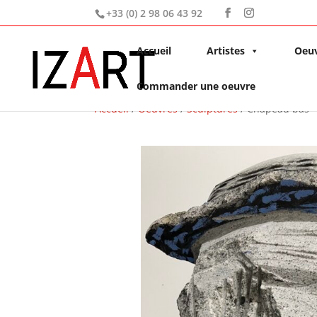
+33 (0) 2 98 06 43 92
Accueil
Artistes
Oeu
Commander une oeuvre
Accueil
/
Oeuvres
/
Sculptures
/ Chapeau bas