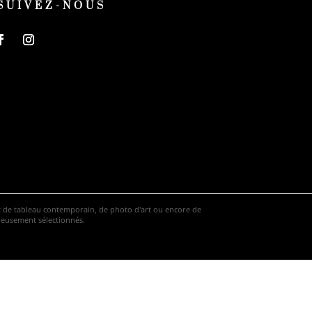
SUIVEZ-NOUS
hat de tableau contemporain, de photo d'art ou encore de
ureusement sélectionnés.