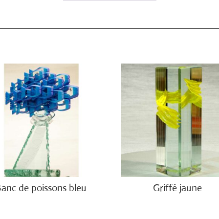
Banc de poissons bleu
Griffé jaune
00.00
€
2,100.00