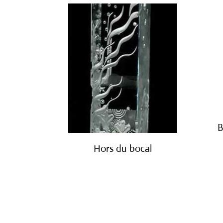
B
Hors du bocal
€
4,200.00