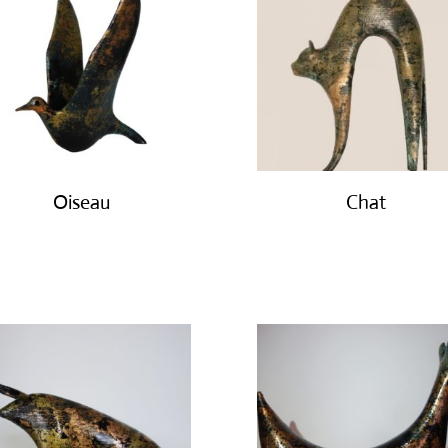
Oiseau
Chat
€
450.00
€
450.00