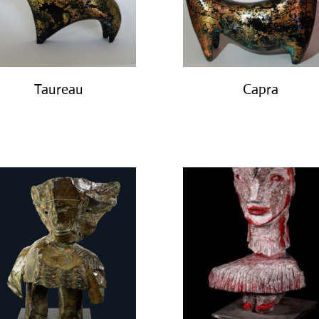
Taureau
Capra
€
450.00
€
450.00