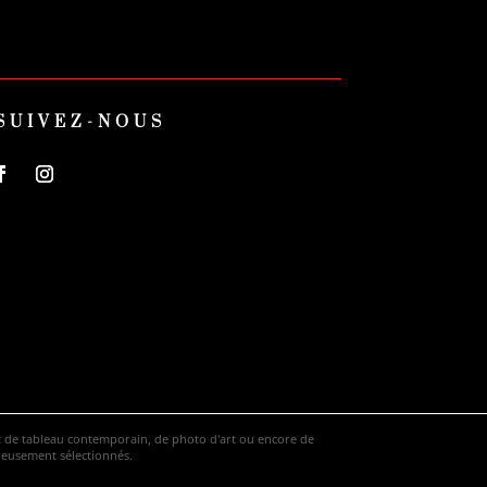
SUIVEZ-NOUS
hat de tableau contemporain, de photo d'art ou encore de
ureusement sélectionnés.