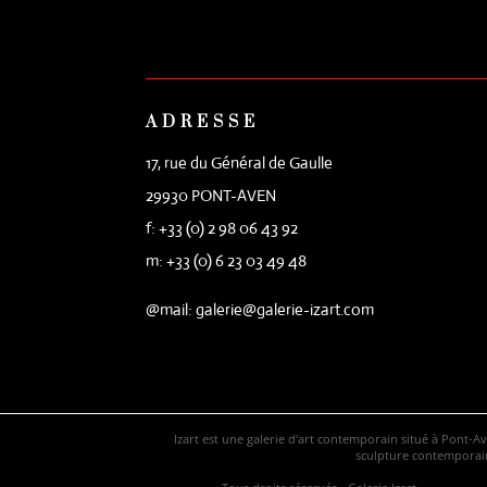
ADRESSE
17, rue du Général de Gaulle
29930 PONT-AVEN
f: +33 (0) 2 98 06 43 92
m: +33 (0) 6 23 03 49 48
@mail: galerie@galerie-izart.com
Izart est une galerie d'art contemporain situé à Pont-A
sculpture contemporaine