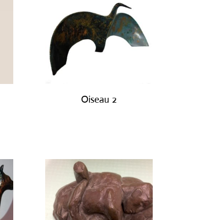
Oiseau 2
€
450.00