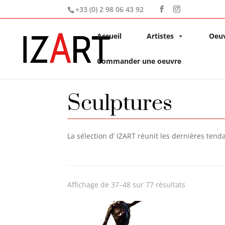
+33 (0) 2 98 06 43 92
Accueil
Artistes
Oeu
Commander une oeuvre
Sculptures
La sélection d’ IZART réunit les dernières tend
Affichage de 37–48 sur 77 résultats