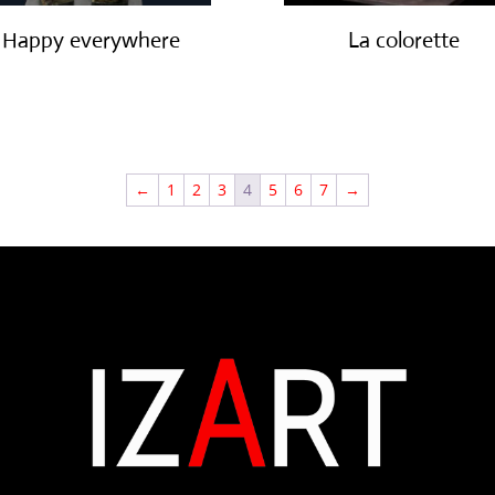
Happy everywhere
La colorette
€
12,500.00
€
3,000.00
←
1
2
3
4
5
6
7
→