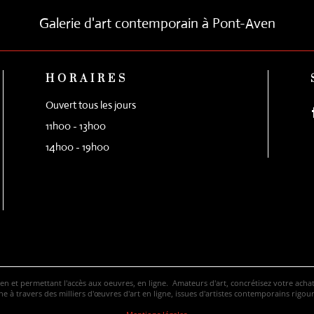
Galerie d'art contemporain à Pont-Aven
HORAIRES
Ouvert tous les jours
11h00 - 13h00
14h00 - 19h00
ven et permettant l'accès aux oeuvres, en ligne. Amateurs d'art, concrétisez votre ac
 à travers des milliers d'œuvres d'art en ligne, issues d'artistes contemporains rigo