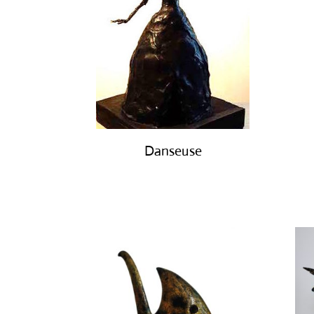
Danseuse
€
950.00