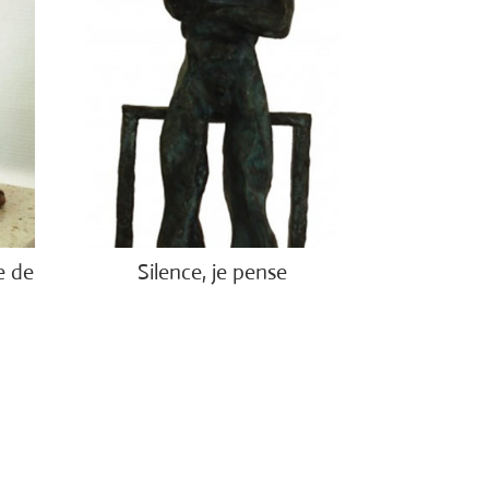
e de
Silence, je pense
€
1,900.00