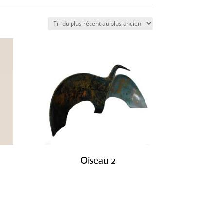
Oiseau 2
€
450.00