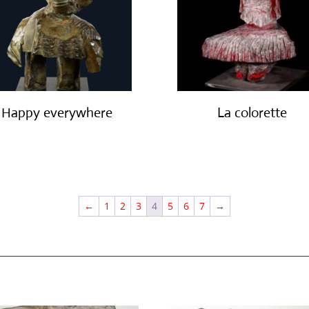
Happy everywhere
La colorette
€
12,500.00
€
3,000.00
←
1
2
3
4
5
6
7
→