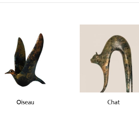
Oiseau
Chat
€
450.00
€
450.00