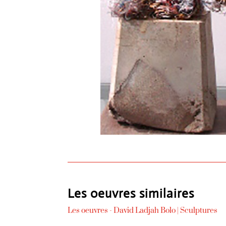
Les oeuvres similaires
Les oeuvres -
David Ladjah Bolo
|
Sculptures