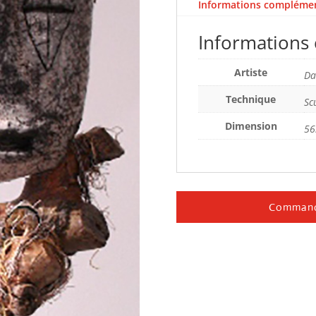
Informations complémen
Informations
Artiste
Da
Technique
Sc
Dimension
56
Command