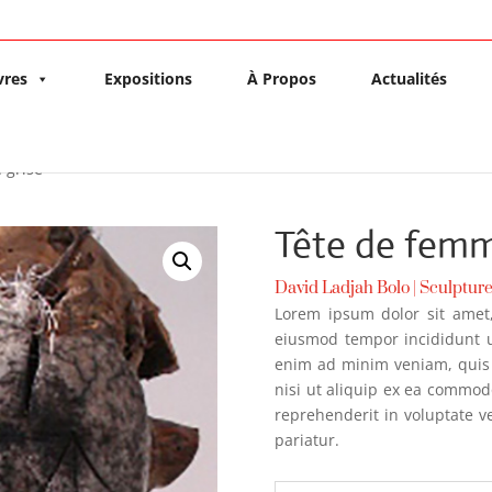
vres
Expositions
À Propos
Actualités
 grise
Tête de femm
David Ladjah Bolo
|
Sculptur
Lorem ipsum dolor sit amet,
eiusmod tempor incididunt u
enim ad minim veniam, quis 
nisi ut aliquip ex ea commod
reprehenderit in voluptate ve
pariatur.