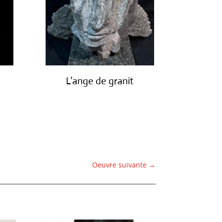
L’ange de granit
€
3,500.00
Oeuvre suivante
→