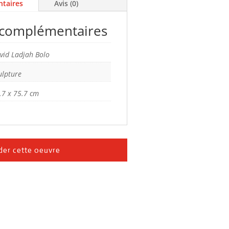
taires
Avis (0)
 complémentaires
vid Ladjah Bolo
ulpture
.7 x 75.7 cm
er cette oeuvre