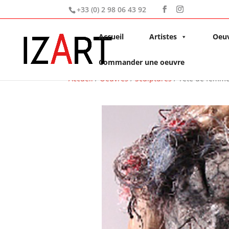
+33 (0) 2 98 06 43 92
Accueil
Artistes
Oeu
Commander une oeuvre
Accueil
/
Oeuvres
/
Sculptures
/ Tête de femme