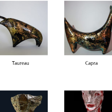
Taureau
Capra
€
450.00
€
450.00