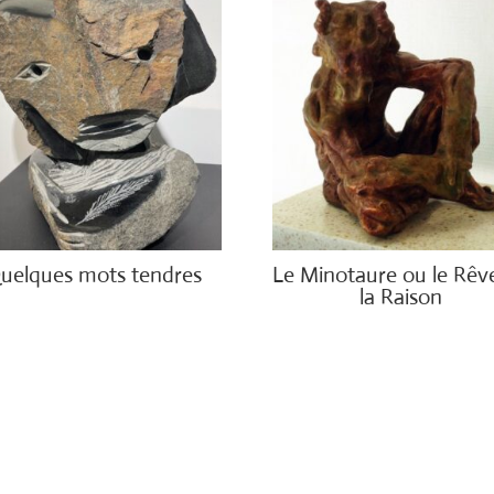
uelques mots tendres
Le Minotaure ou le Rêv
la Raison
00.00
€
2,500.00