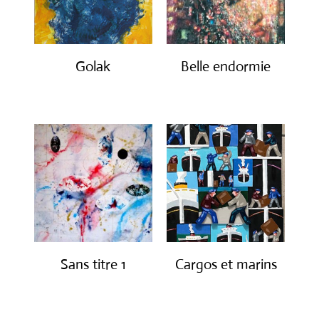
Golak
Belle endormie
€
490.00
€
650.00
Sans titre 1
Cargos et marins
€
1,150.00
€
1,250.00