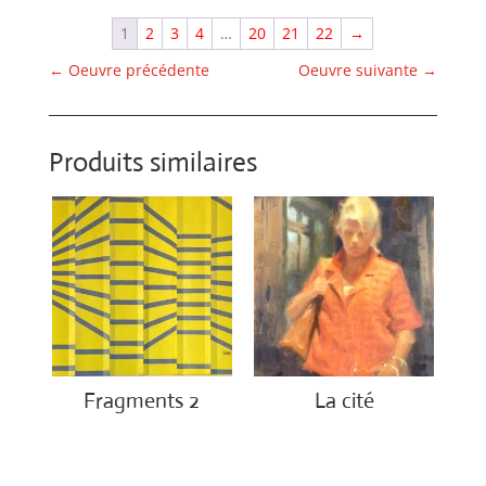
1
2
3
4
…
20
21
22
→
←
Oeuvre précédente
Oeuvre suivante
→
Produits similaires
Fragments 2
La cité
€
2,650.00
€
2,450.00