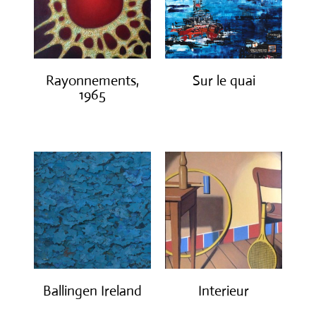
Rayonnements,
Sur le quai
1965
€
1,200.00
€
3,200.00
Ballingen Ireland
Interieur
€
750.00
€
1,400.00