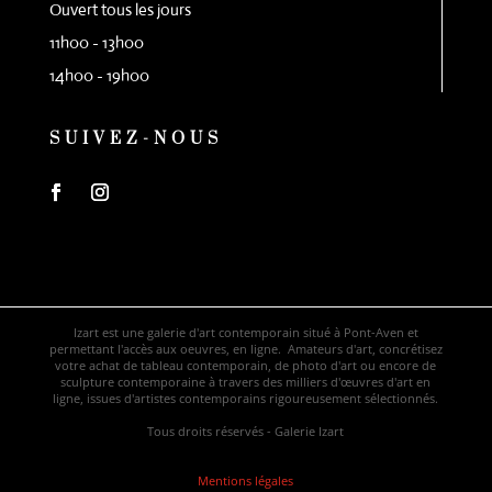
Ouvert tous les jours
11h00 - 13h00
14h00 - 19h00
SUIVEZ-NOUS
Izart est une galerie d'art contemporain situé à Pont-Aven et
permettant l'accès aux oeuvres, en ligne. Amateurs d'art, concrétisez
votre achat de tableau contemporain, de photo d'art ou encore de
sculpture contemporaine à travers des milliers d'œuvres d'art en
ligne, issues d'artistes contemporains rigoureusement sélectionnés.
Tous droits réservés - Galerie Izart
Mentions légales