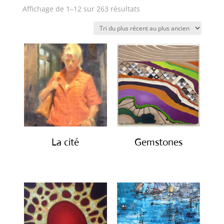
Trié
Affichage de 1–12 sur 263 résultats
du
plus
récent
au
plus
ancien
La cité
Gemstones
€
2,450.00
€
300.00