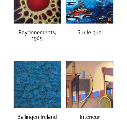
Rayonnements,
Sur le quai
1965
€
1,200.00
€
3,200.00
Ballingen Ireland
Interieur
€
750.00
€
1,400.00