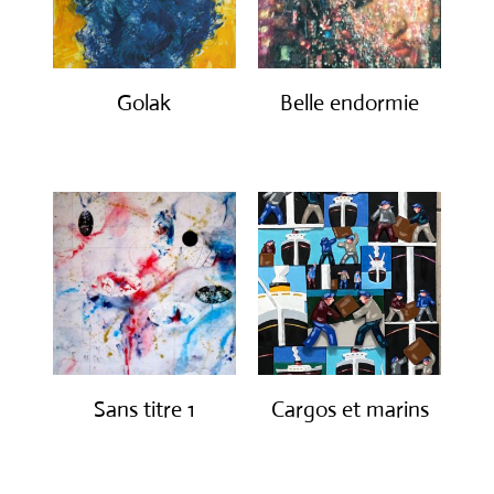
Golak
Belle endormie
€
490.00
€
650.00
Sans titre 1
Cargos et marins
€
1,150.00
€
1,250.00