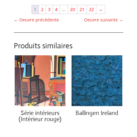
1
2
3
4
…
20
21
22
→
←
Oeuvre précédente
Oeuvre suivante
→
Produits similaires
Série intérieurs
Ballingen Ireland
(Intérieur rouge)
€
750.00
€
1,400.00