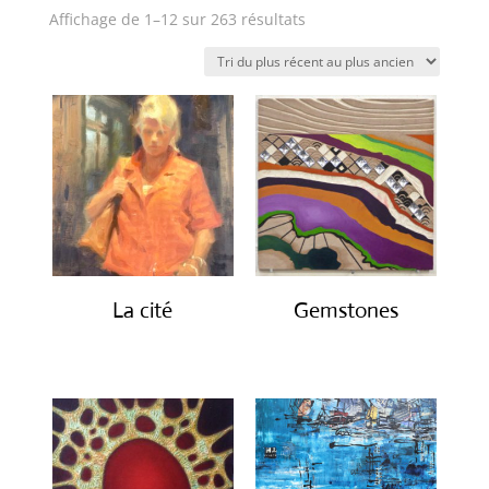
Trié
Affichage de 1–12 sur 263 résultats
du
plus
récent
au
plus
ancien
La cité
Gemstones
€
2,450.00
€
300.00