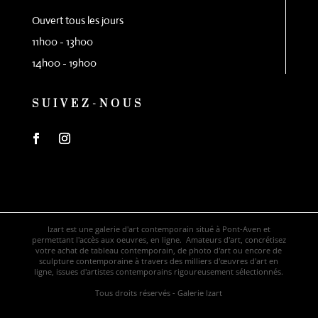
Ouvert tous les jours
11h00 - 13h00
14h00 - 19h00
SUIVEZ-NOUS
Izart est une galerie d'art contemporain situé à Pont-Aven et
permettant l'accès aux oeuvres, en ligne. Amateurs d'art, concrétisez
votre achat de tableau contemporain, de photo d'art ou encore de
sculpture contemporaine à travers des milliers d'œuvres d'art en
ligne, issues d'artistes contemporains rigoureusement sélectionnés.
Tous droits réservés - Galerie Izart