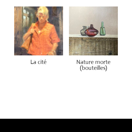
La cité
Nature morte
(bouteilles)
€
2,450.00
€
850.00