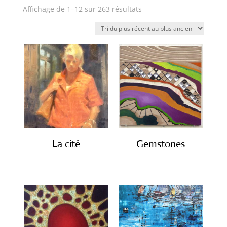
Trié
Affichage de 1–12 sur 263 résultats
du
plus
récent
au
plus
ancien
La cité
Gemstones
€
2,450.00
€
300.00