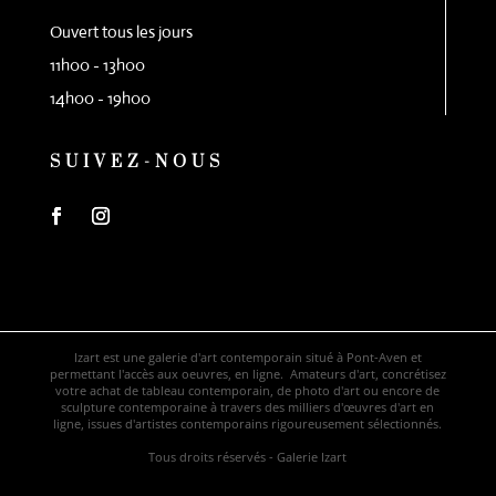
Ouvert tous les jours
11h00 - 13h00
14h00 - 19h00
SUIVEZ-NOUS
Izart est une galerie d'art contemporain situé à Pont-Aven et
permettant l'accès aux oeuvres, en ligne. Amateurs d'art, concrétisez
votre achat de tableau contemporain, de photo d'art ou encore de
sculpture contemporaine à travers des milliers d'œuvres d'art en
ligne, issues d'artistes contemporains rigoureusement sélectionnés.
Tous droits réservés - Galerie Izart