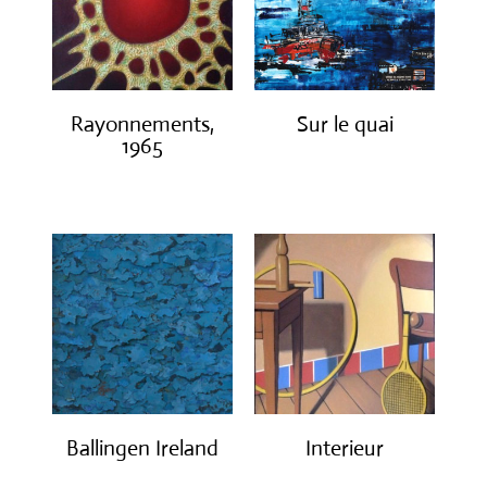
Rayonnements,
Sur le quai
1965
€
1,200.00
€
3,200.00
Ballingen Ireland
Interieur
€
750.00
€
1,400.00