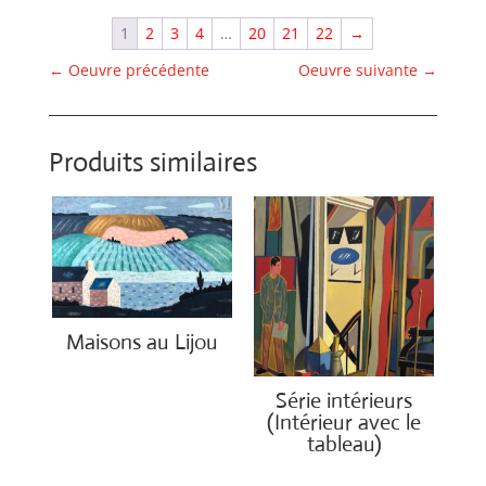
1
2
3
4
…
20
21
22
→
←
Oeuvre précédente
Oeuvre suivante
→
Produits similaires
Maisons au Lijou
€
5,550.00
Série intérieurs
(Intérieur avec le
tableau)
€
4,500.00