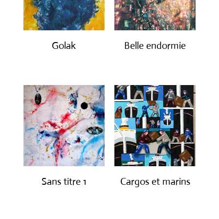
Golak
Belle endormie
€
490.00
€
650.00
Sans titre 1
Cargos et marins
€
1,150.00
€
1,250.00