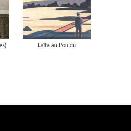
es)
Laïta au Pouldu
€
800.00