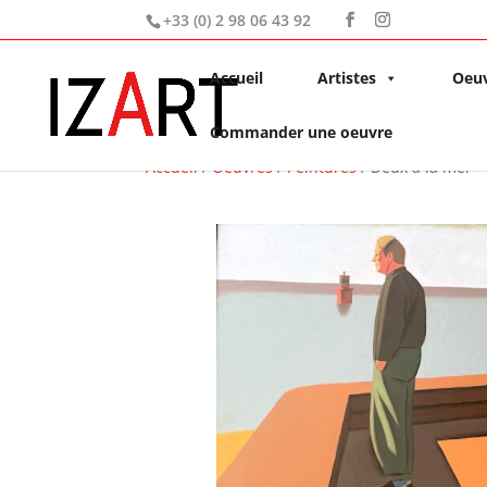
+33 (0) 2 98 06 43 92
Accueil
Artistes
Oeu
Commander une oeuvre
Accueil
/
Oeuvres
/
Peintures
/ Deux à la mer