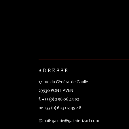
ADRESSE
17, rue du Général de Gaulle
29930 PONT-AVEN
f: +33 (0) 2 98 06 43 92
m: +33 (0) 6 23 03 49 48
@mail: galerie@galerie-izart.com