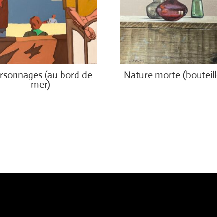
rsonnages (au bord de
Nature morte (bouteill
mer)
€
850.00
00.00