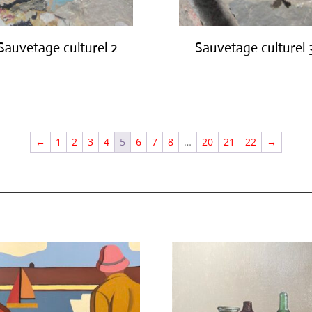
Sauvetage culturel 2
Sauvetage culturel 
€
420.00
€
420.00
←
1
2
3
4
5
6
7
8
…
20
21
22
→