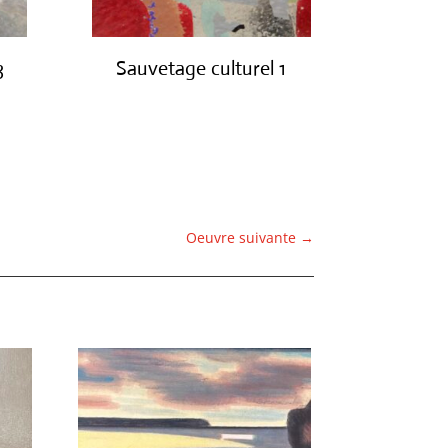
3
Sauvetage culturel 1
€
420.00
Oeuvre suivante
→