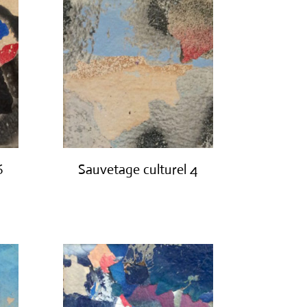
6
Sauvetage culturel 4
€
420.00