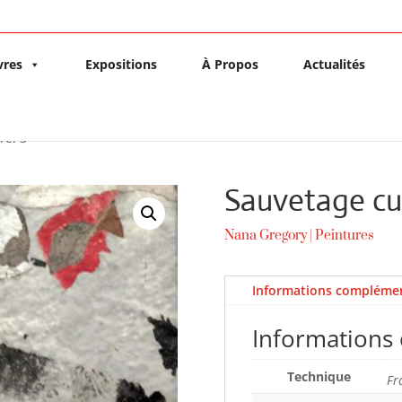
vres
Expositions
À Propos
Actualités
rel 3
Sauvetage cul
Nana Gregory
|
Peintures
Informations complémen
Informations
Technique
Fr