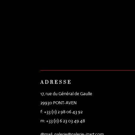
ADRESSE
17, rue du Général de Gaulle
29930 PONT-AVEN
f: +33 (0) 2 98 06 43 92
m: +33 (0) 6 23 03 49 48
@mail: galerie@galerie-izart.com