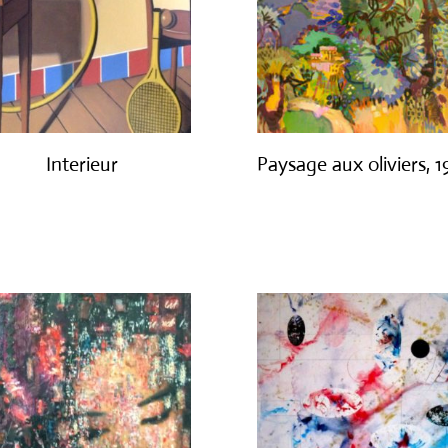
Interieur
Paysage aux oliviers, 
€
1,400.00
€
3,000.00