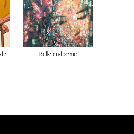
 de
Belle endormie
€
650.00