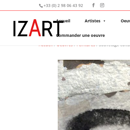
+33 (0) 2 98 06 43 92
Accueil
Artistes
Oeu
Commander une oeuvre
Accueil
/
Oeuvres
/
Peintures
/ Sauvetage cultu