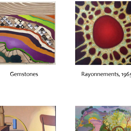
Gemstones
Rayonnements, 196
€
300.00
€
3,200.00