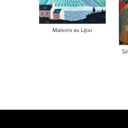
Maisons au Lijou
€
5,550.00
Sé
€
4,5