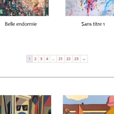
Belle endormie
Sans titre 1
€
650.00
€
1,150.00
1
2
3
4
…
21
22
23
→