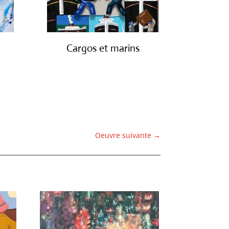
Cargos et marins
€
1,250.00
Oeuvre suivante
→