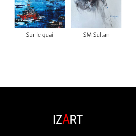
Sur le quai
SM Sultan
€
1,200.00
€
4,500.00