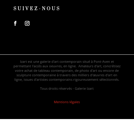
SUIVEZ-NOUS
Izart est une galerie d'art contemporain situé à Pont-Aven et
permettant l'accès aux oeuvres, en ligne. Amateurs d'art, concrétisez
votre achat de tableau contemporain, de photo d'art ou encore de
sculpture contemporaine à travers des milliers d'œuvres d'art en
ligne, issues d'artistes contemporains rigoureusement sélectionnés.
Tous droits réservés - Galerie Izart
Mentions légales