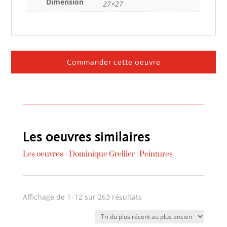
Dimension
27×27
Commander cette oeuvre
Les oeuvres similaires
Les oeuvres -
Dominique Grellier
|
Peintures
Trié
Affichage de 1–12 sur 263 résultats
du
plus