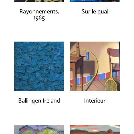
Rayonnements,
Sur le quai
1965
€
1,200.00
€
3,200.00
Ballingen Ireland
Interieur
€
750.00
€
1,400.00