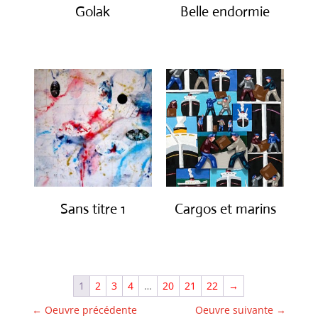
Golak
Belle endormie
€
490.00
€
650.00
Sans titre 1
Cargos et marins
€
1,150.00
€
1,250.00
1
2
3
4
…
20
21
22
→
←
Oeuvre précédente
Oeuvre suivante
→