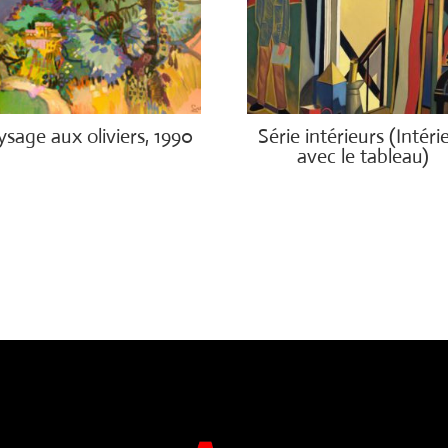
ysage aux oliviers, 1990
Série intérieurs (Intéri
avec le tableau)
00.00
€
4,500.00