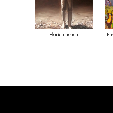
Florida beach
Pa
€
1,200.00
€
3,0