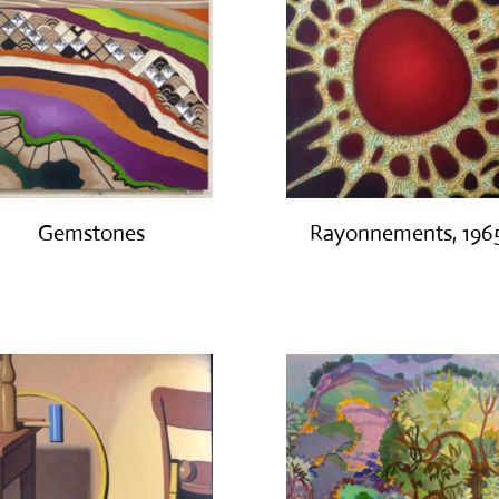
Gemstones
Rayonnements, 196
€
300.00
€
3,200.00