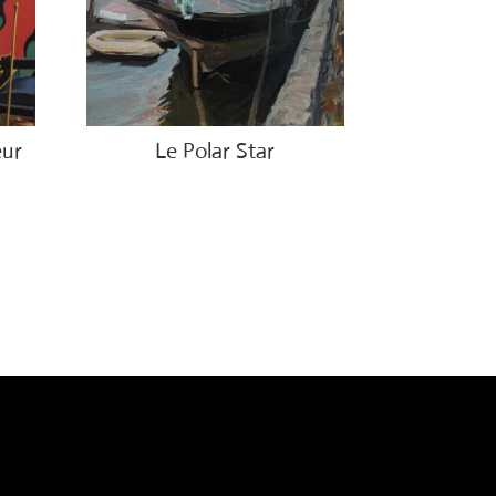
eur
Le Polar Star
€
850.00