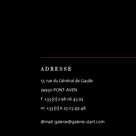
ADRESSE
17, rue du Général de Gaulle
29930 PONT-AVEN
f: +33 (0) 2 98 06 43 92
m: +33 (0) 6 23 03 49 48
@mail: galerie@galerie-izart.com