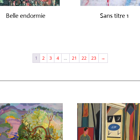
Belle endormie
Sans titre 1
€
650.00
€
1,150.00
1
2
3
4
…
21
22
23
→