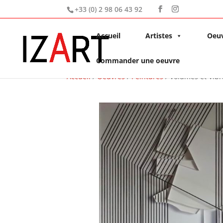
+33 (0) 2 98 06 43 92
Accueil
Artistes
Oeu
Commander une oeuvre
Accueil
/
Oeuvres
/
Peintures
/ Volumes et Vibr