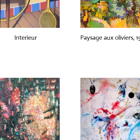
Interieur
Paysage aux oliviers, 
€
1,400.00
€
3,000.00