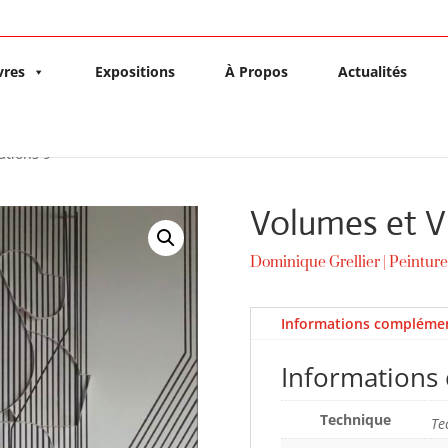
vres
Expositions
À Propos
Actualités
ations 9
Volumes et V
Dominique Grellier
|
Peinture
Informations complémen
Informations
Technique
Te