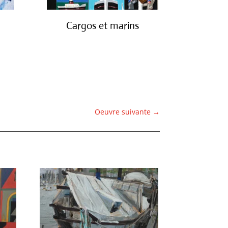
Cargos et marins
€
1,250.00
Oeuvre suivante
→