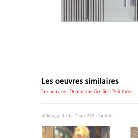
Les oeuvres similaires
Les oeuvres -
Dominique Grellier
|
Peintures
Trié
Affichage de 1–12 sur 269 résultats
du
plus
récent