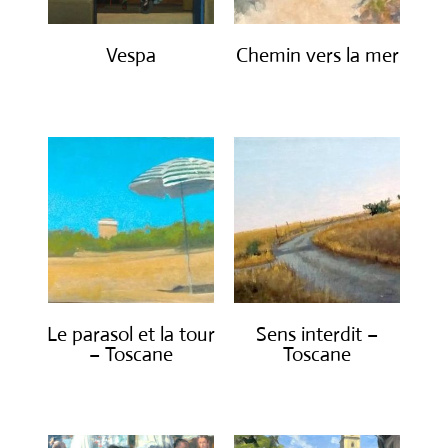
Vespa
Chemin vers la mer
€
2,300.00
€
880.00
Le parasol et la tour
Sens interdit –
– Toscane
Toscane
€
680.00
€
1,150.00