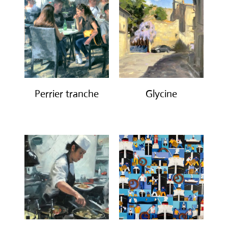
Perrier tranche
Glycine
€
4,500.00
€
3,100.00