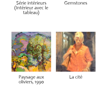
Série intérieurs
Gemstones
(Intérieur avec le
€
300.00
tableau)
€
4,500.00
Paysage aux
La cité
oliviers, 1990
€
2,450.00
€
3,000.00