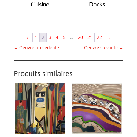
Cuisine
Docks
€
3,200.00
€
2,550.00
←
1
2
3
4
5
…
20
21
22
→
←
Oeuvre précédente
Oeuvre suivante
→
Produits similaires