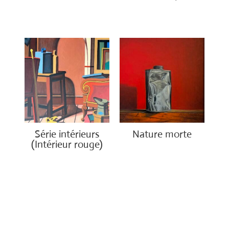
€
490.00
€
650.00
Série intérieurs
Nature morte
(Intérieur rouge)
€
850.00
€
1,400.00