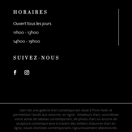
HORAIRES
Ouvert tous les jours
11h00 - 13h00
14h00 - 19h00
SUIVEZ-NOUS
Izart est une galerie d'art contemporain situé à Pont-Aven et
permettant l'accès aux oeuvres, en ligne. Amateurs d'art, concrétisez
votre achat de tableau contemporain, de photo d'art ou encore de
sculpture contemporaine à travers des milliers d'œuvres d'art en
ligne, issues d'artistes contemporains rigoureusement sélectionnés.