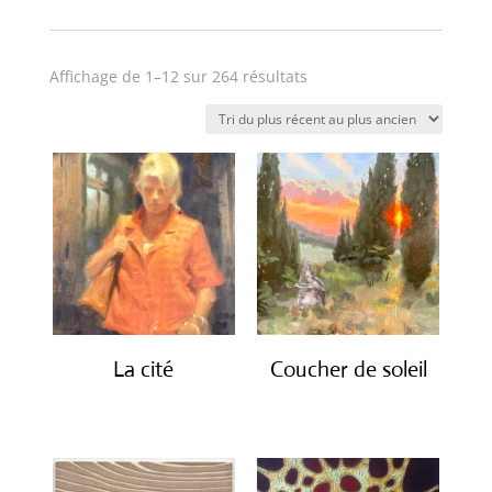
Trié
Affichage de 1–12 sur 264 résultats
du
plus
récent
au
plus
ancien
La cité
Coucher de soleil
€
2,450.00
€
3,100.00