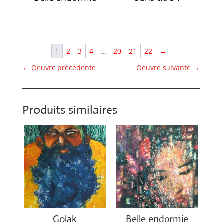
€
650.00
€
1,150.00
1
2
3
4
…
20
21
22
→
←
Oeuvre précédente
Oeuvre suivante
→
Produits similaires
Golak
Belle endormie