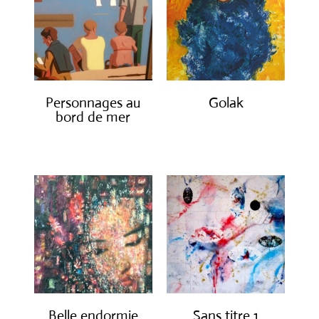
Personnages au
Golak
bord de mer
€
490.00
€
1,300.00
Belle endormie
Sans titre 1