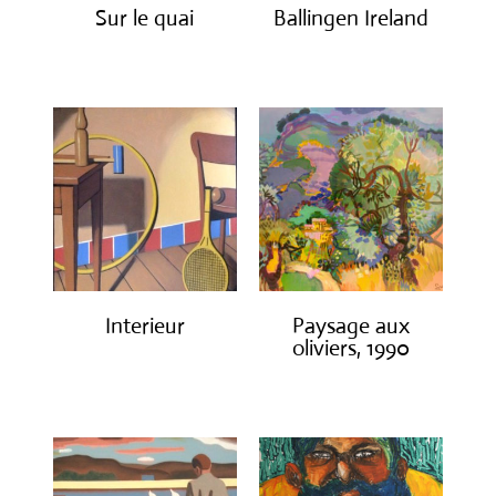
Sur le quai
Ballingen Ireland
€
1,200.00
€
750.00
Interieur
Paysage aux
oliviers, 1990
€
1,400.00
€
3,000.00