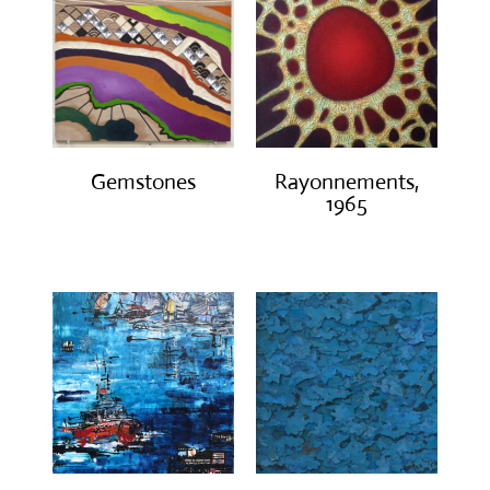
Gemstones
Rayonnements,
1965
€
300.00
€
3,200.00