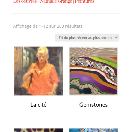
Les oeuvres -
Nathalie Grange
|
Peintures
Trié
Affichage de 1–12 sur 263 résultats
du
plus
récent
au
plus
ancien
La cité
Gemstones
€
2,450.00
€
300.00