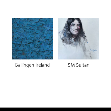
€
1,200.00
€
650.00
Ballingen Ireland
SM Sultan
€
750.00
€
4,500.00