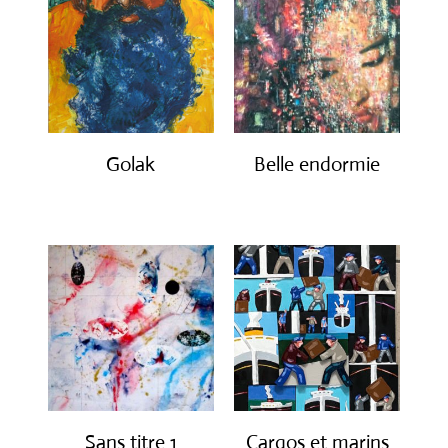
Golak
Belle endormie
€
490.00
€
650.00
Sans titre 1
Cargos et marins