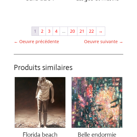
€
1,150.00
€
1,250.00
1
2
3
4
…
20
21
22
→
←
Oeuvre précédente
Oeuvre suivante
→
Produits similaires
Florida beach
Belle endormie