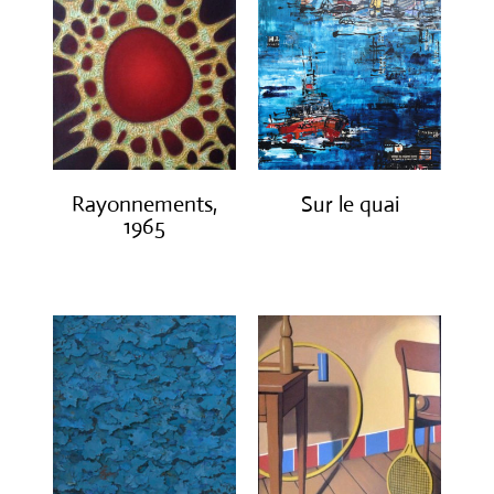
Rayonnements,
Sur le quai
1965
€
1,200.00
€
3,200.00