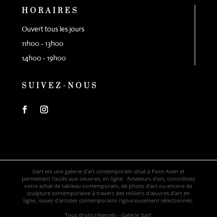
HORAIRES
Ouvert tous les jours
11h00 - 13h00
14h00 - 19h00
SUIVEZ-NOUS
Izart est une galerie d'art contemporain situé à Pont-Aven et
permettant l'accès aux oeuvres, en ligne. Amateurs d'art, concrétisez
votre achat de tableau contemporain, de photo d'art ou encore de
sculpture contemporaine à travers des milliers d'œuvres d'art en
ligne, issues d'artistes contemporains rigoureusement sélectionnés.
Tous droits réservés - Galerie Izart