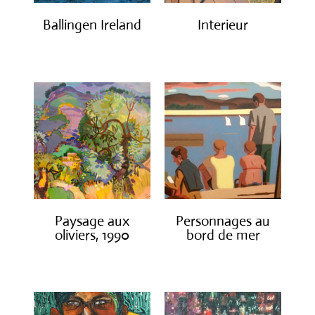
Ballingen Ireland
Interieur
€
750.00
€
1,400.00
Paysage aux
Personnages au
oliviers, 1990
bord de mer
€
3,000.00
€
1,300.00