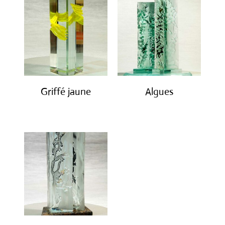
Griffé jaune
Algues
€
2,100.00
€
3,400.00