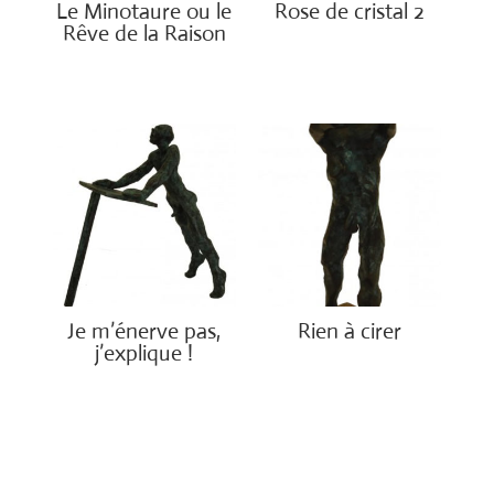
Le Minotaure ou le
Rose de cristal 2
Rêve de la Raison
€
3,700.00
€
2,500.00
Je m’énerve pas,
Rien à cirer
j’explique !
€
1,900.00
€
1,900.00