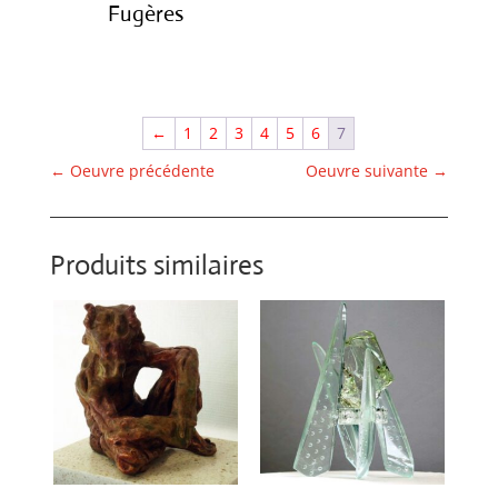
Fugères
€
2,800.00
←
1
2
3
4
5
6
7
←
Oeuvre précédente
Oeuvre suivante
→
Produits similaires