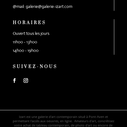
@mail: galerie@galerie-izart.com
HORAIRES
Ouvert tous les jours
11h00 - 13h00
14h00 - 19h00
SUIVEZ-NOUS
Izart est une galerie d'art contemporain situé à Pont-Aven et
permettant l'accès aux oeuvres, en ligne. Amateurs d'art, concrétisez
votre achat de tableau contemporain, de photo d'art ou encore de