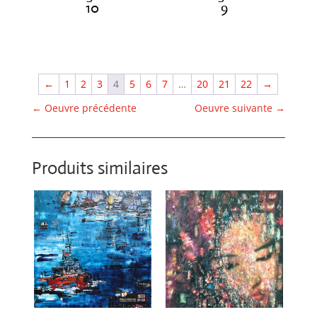
10
9
€
420.00
€
420.00
←
1
2
3
4
5
6
7
…
20
21
22
→
←
Oeuvre précédente
Oeuvre suivante
→
Produits similaires