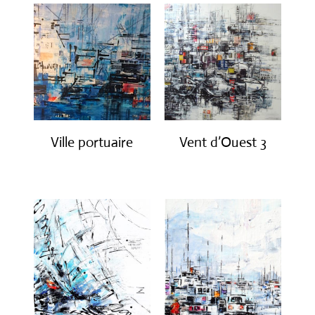
Ville portuaire
Vent d’Ouest 3
€
1,200.00
€
850.00