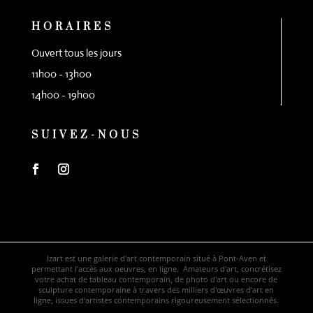
HORAIRES
Ouvert tous les jours
11h00 - 13h00
14h00 - 19h00
SUIVEZ-NOUS
Izart est une galerie d'art contemporain situé à Pont-Aven et
permettant l'accès aux oeuvres, en ligne. Amateurs d'art, concrétisez
votre achat de tableau contemporain, de photo d'art ou encore de
sculpture contemporaine à travers des milliers d'œuvres d'art en
ligne, issues d'artistes contemporains rigoureusement sélectionnés.