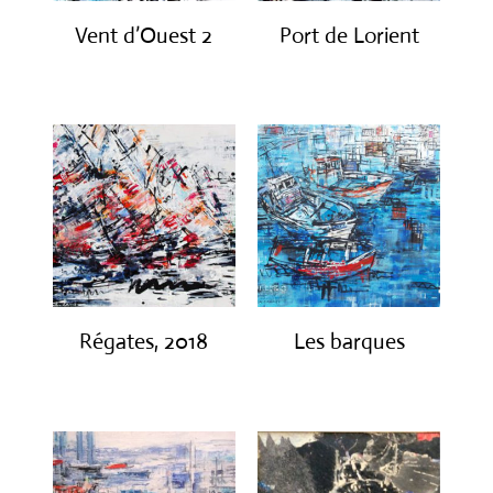
Vent d’Ouest 2
Port de Lorient
€
850.00
€
1,200.00
Régates, 2018
Les barques
€
780.00
€
750.00