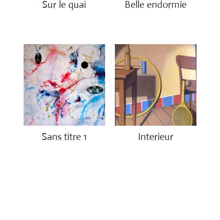
Sur le quai
Belle endormie
€
1,200.00
€
650.00
Sans titre 1
Interieur
€
1,150.00
€
1,400.00