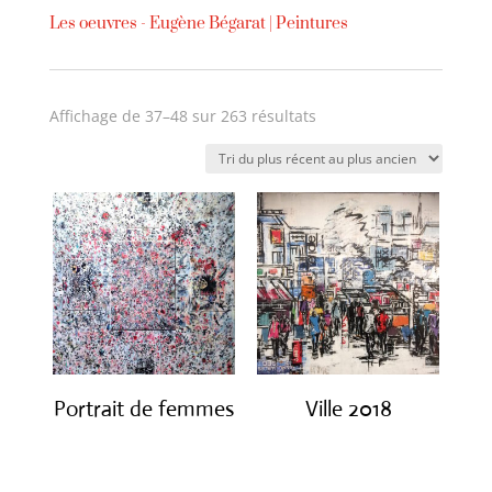
Les oeuvres -
Eugène Bégarat
|
Peintures
Trié
Affichage de 37–48 sur 263 résultats
du
plus
récent
au
plus
ancien
Portrait de femmes
Ville 2018
€
3,450.00
€
850.00