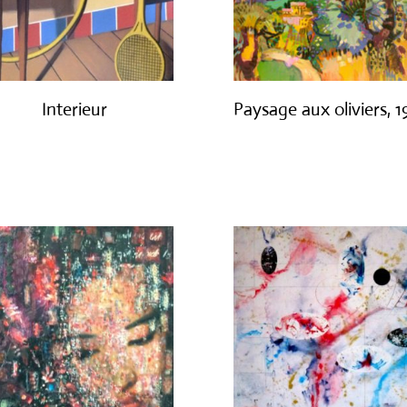
Interieur
Paysage aux oliviers, 
€
1,400.00
€
3,000.00