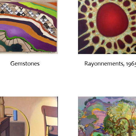
Gemstones
Rayonnements, 196
€
300.00
€
3,200.00