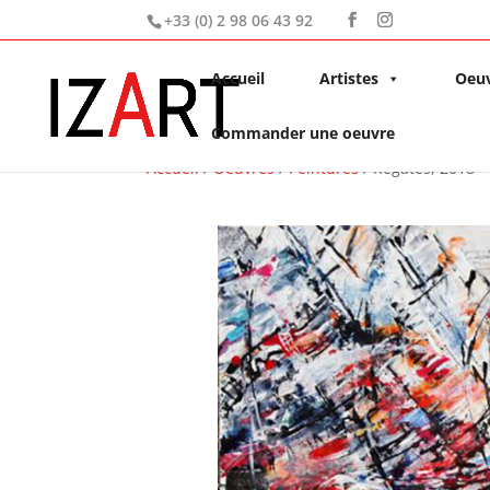
+33 (0) 2 98 06 43 92
Accueil
Artistes
Oeu
Commander une oeuvre
Accueil
/
Oeuvres
/
Peintures
/ Régates, 2018