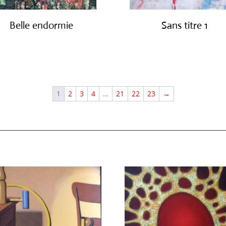
Belle endormie
Sans titre 1
€
650.00
€
1,150.00
1
2
3
4
…
21
22
23
→