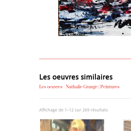
Les oeuvres similaires
Les oeuvres -
Nathalie Grange
|
Peintures
Trié
Affichage de 1–12 sur 269 résultats
du
plus
récent