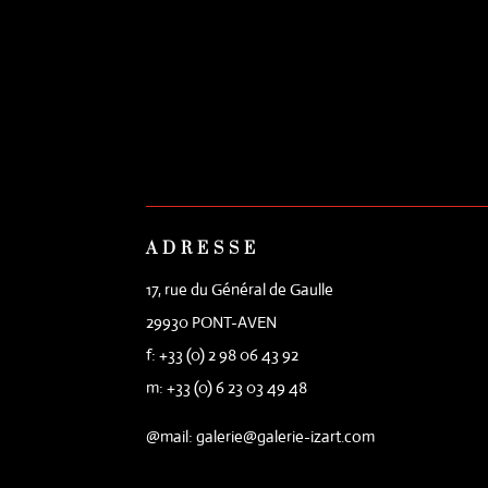
ADRESSE
17, rue du Général de Gaulle
29930 PONT-AVEN
f: +33 (0) 2 98 06 43 92
m: +33 (0) 6 23 03 49 48
@mail: galerie@galerie-izart.com