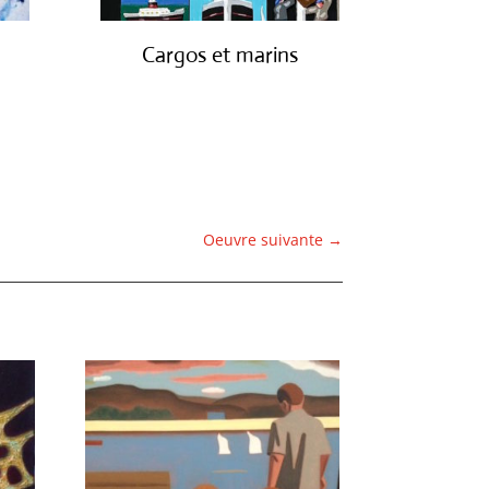
Cargos et marins
€
1,250.00
Oeuvre suivante
→