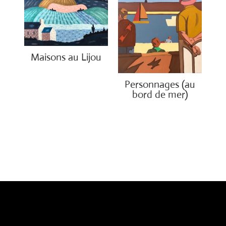
Maisons au Lijou
€
5,550.00
Personnages (au
bord de mer)
€
1,500.00