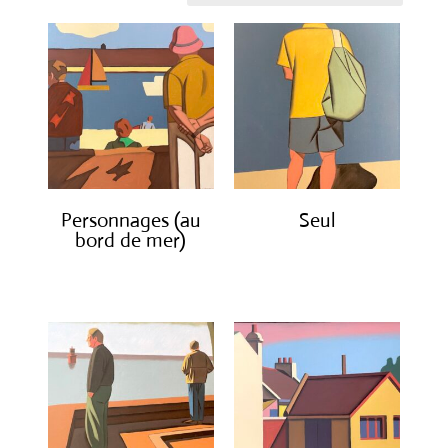
récent
au
plus
ancien
Personnages (au
Seul
bord de mer)
€
1,500.00
€
1,500.00