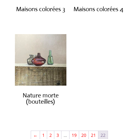
Maisons colorées 3
Maisons colorées 4
€
850.00
€
550.00
Nature morte
(bouteilles)
€
850.00
←
1
2
3
…
19
20
21
22