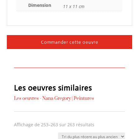
Dimension
11 x 11 cm
Commander cette oeuvre
Les oeuvres similaires
Les oeuvres -
Nana Gregory
|
Peintures
Trié
Affichage de 253–263 sur 263 résultats
du
plus