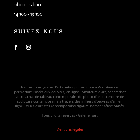
11h00 - 13h00
14h00 - 19h00
SUIVEZ-NOUS
Izart est une galerie d'art contemporain situé à Pont-Aven et
permettant l'accès aux oeuvres, en ligne. Amateurs d'art, concrétisez
votre achat de tableau contemporain, de photo d'art ou encore de
sculpture contemporaine à travers des milliers d'œuvres d'art en
ligne, issues d'artistes contemporains rigoureusement sélectionnés.
Tous droits réservés - Galerie Izart
Mentions légales