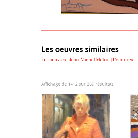
Les oeuvres similaires
Les oeuvres -
Jean-Michel Mefort
|
Peintures
Trié
Affichage de 1–12 sur 269 résultats
du
plus
récent
au
plus
ancien