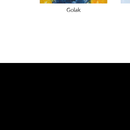
Golak
€
490.00
€
4,5