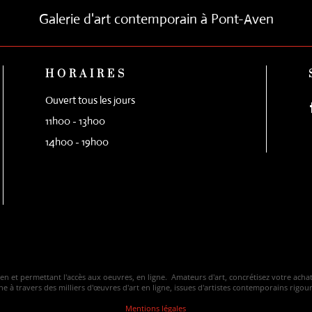
Galerie d'art contemporain à Pont-Aven
HORAIRES
Ouvert tous les jours
11h00 - 13h00
14h00 - 19h00
ven et permettant l'accès aux oeuvres, en ligne. Amateurs d'art, concrétisez votre ac
 à travers des milliers d'œuvres d'art en ligne, issues d'artistes contemporains rigo
Mentions légales