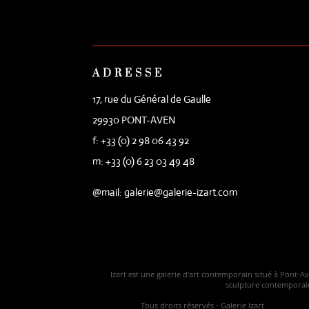
ADRESSE
17, rue du Général de Gaulle
29930 PONT-AVEN
f: +33 (0) 2 98 06 43 92
m: +33 (0) 6 23 03 49 48
@mail: galerie@galerie-izart.com
Izart est une galerie d'art contemporain situé à Pont-A
sculpture contemporaine
Tous droits réservés - Galerie Izart