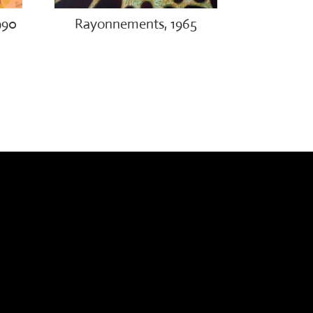
990
Rayonnements, 1965
€
3,200.00