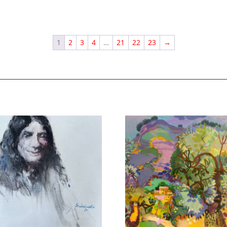
1
2
3
4
…
21
22
23
→