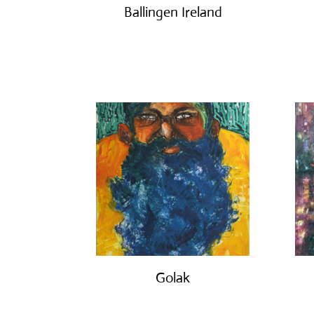
Ballingen Ireland
€
750.00
Golak
€
490.00