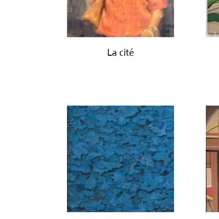
La cité
€
2,450.00