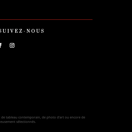
SUIVEZ-NOUS
hat de tableau contemporain, de photo d'art ou encore de
ureusement sélectionnés.