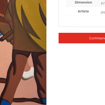
Dimension
61
Artiste
Je
Command