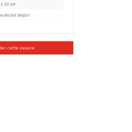
 x 33 cm
an-Michel Mefort
er cette oeuvre