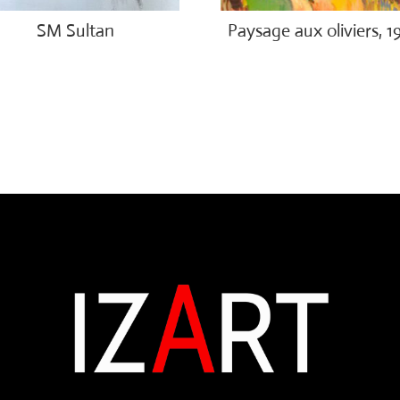
SM Sultan
Paysage aux oliviers, 1
00.00
€
3,000.00