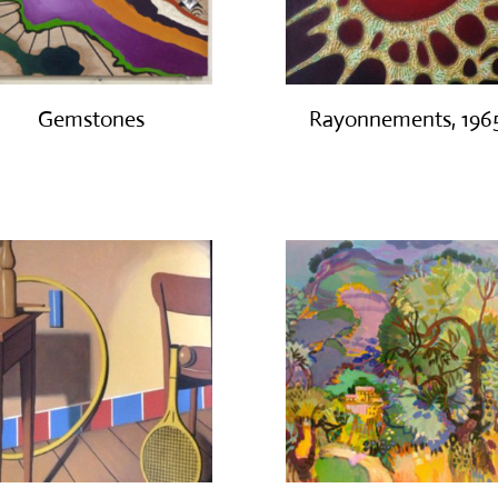
Gemstones
Rayonnements, 196
€
300.00
€
3,200.00