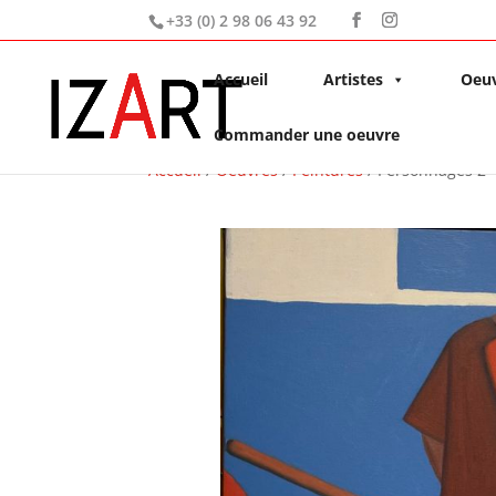
+33 (0) 2 98 06 43 92
Accueil
Artistes
Oeu
Commander une oeuvre
Accueil
/
Oeuvres
/
Peintures
/ Personnages 2