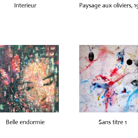
Interieur
Paysage aux oliviers, 
€
1,400.00
€
3,000.00
Belle endormie
Sans titre 1
€
650.00
€
1,150.00