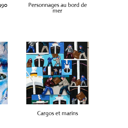
1990
Personnages au bord de
mer
€
1,300.00
Cargos et marins
€
1,250.00