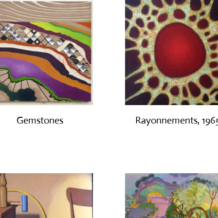
Gemstones
Rayonnements, 196
€
300.00
€
3,200.00