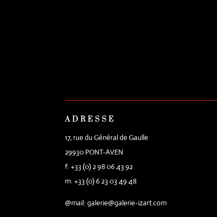
ADRESSE
17, rue du Général de Gaulle
29930 PONT-AVEN
f: +33 (0) 2 98 06 43 92
m: +33 (0) 6 23 03 49 48
@mail: galerie@galerie-izart.com