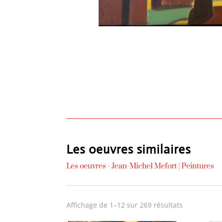
Les oeuvres similaires
Les oeuvres -
Jean-Michel Mefort
|
Peintures
Trié
Affichage de 1–12 sur 269 résultats
du