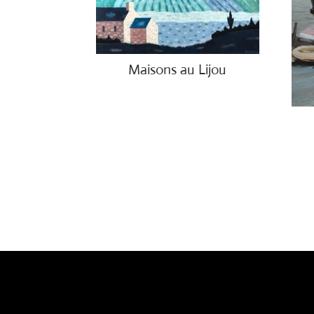
Maisons au Lijou
€
5,550.00
€
850