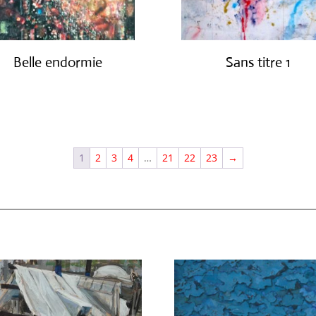
Belle endormie
Sans titre 1
€
650.00
€
1,150.00
1
2
3
4
…
21
22
23
→