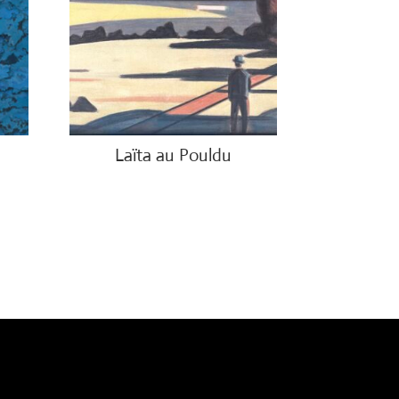
Laïta au Pouldu
€
800.00