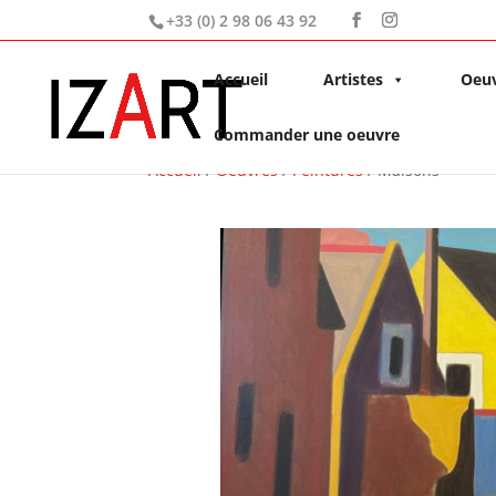
+33 (0) 2 98 06 43 92
Accueil
Artistes
Oeu
Commander une oeuvre
Accueil
/
Oeuvres
/
Peintures
/ Maisons