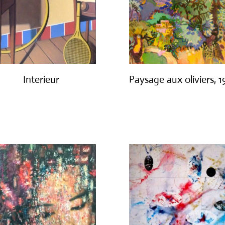
Interieur
Paysage aux oliviers, 
€
1,400.00
€
3,000.00