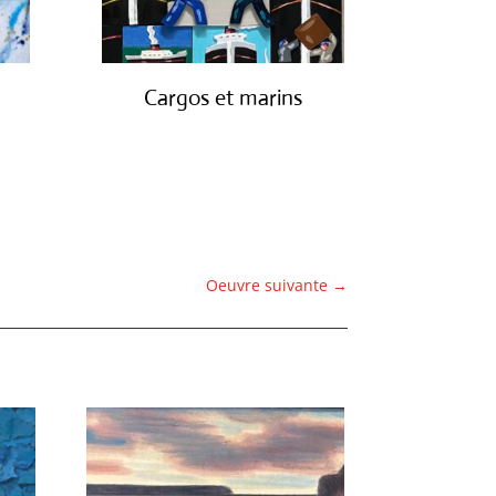
Cargos et marins
€
1,250.00
Oeuvre suivante
→