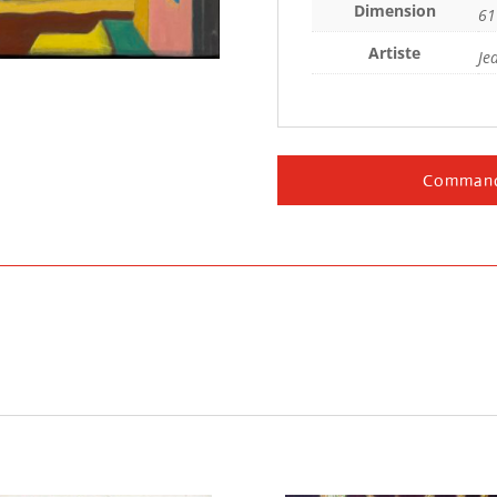
Dimension
61
Artiste
Je
Command