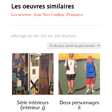
Les oeuvres similaires
Les oeuvres -
Jean-Yves Couliou
|
Peintures
Trié
Affichage de 241–252 sur 263 résultats
du
plus
récent
au
plus
ancien
Série intérieurs
Deux personnages
(intérieur 3)
II