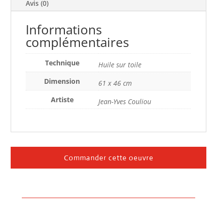
ÉTAIT :
E
Avis (0)
€4,500.00.
€
Informations
complémentaires
Technique
Huile sur toile
Dimension
61 x 46 cm
Artiste
Jean-Yves Couliou
Commander cette oeuvre