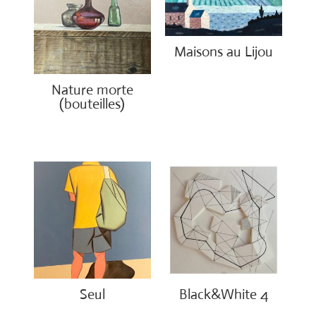
Maisons au Lijou
€
5,550.00
Nature morte
(bouteilles)
€
850.00
Seul
Black&White 4
€
1,500.00
€
1,750.00