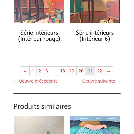
Série intérieurs
Série intérieurs
(Intérieur rouge)
(Intérieur 6)
€
1,400.00
€
1,400.00
←
1
2
3
…
18
19
20
21
22
→
←
Oeuvre précédente
Oeuvre suivante
→
Produits similaires