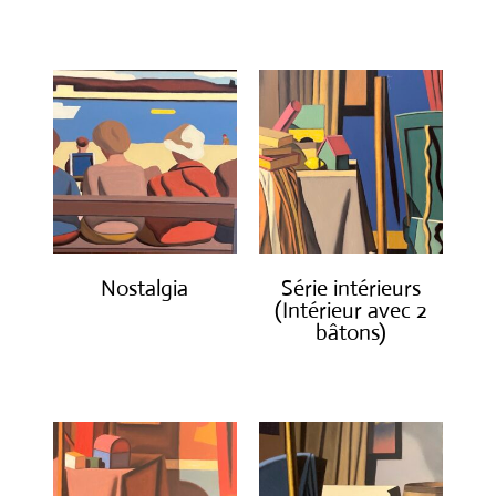
€
4,500.00
€
1,300.00
Nostalgia
Série intérieurs
(Intérieur avec 2
€
1,300.00
bâtons)
€
1,300.00