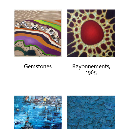
Gemstones
Rayonnements,
1965
€
300.00
€
3,200.00