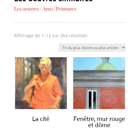
Les oeuvres -
Arno
|
Peintures
Trié
Affichage de 1–12 sur 264 résultats
du
plus
récent
au
plus
ancien
La cité
Fenêtre, mur rouge
et dôme
€
2,450.00
€
1,450.00