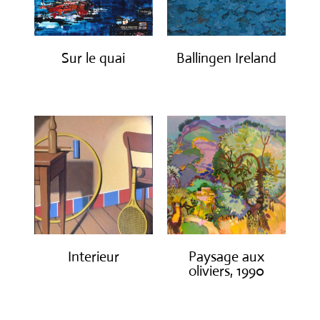
Sur le quai
Ballingen Ireland
€
1,200.00
€
750.00
Interieur
Paysage aux
oliviers, 1990
€
1,400.00
€
3,000.00