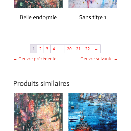
Belle endormie
Sans titre 1
€
650.00
€
1,150.00
1
2
3
4
…
20
21
22
→
←
Oeuvre précédente
Oeuvre suivante
→
Produits similaires