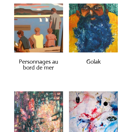
Personnages au
Golak
bord de mer
€
490.00
€
1,300.00