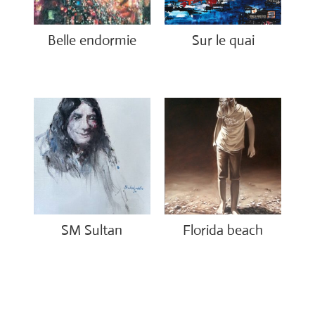
Belle endormie
Sur le quai
€
650.00
€
1,200.00
SM Sultan
Florida beach
€
4,500.00
€
1,200.00