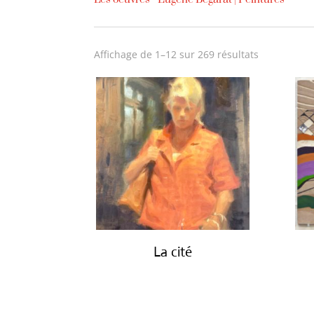
Trié
Affichage de 1–12 sur 269 résultats
du
plus
récent
au
plus
ancien
La cité
€
2,450.00