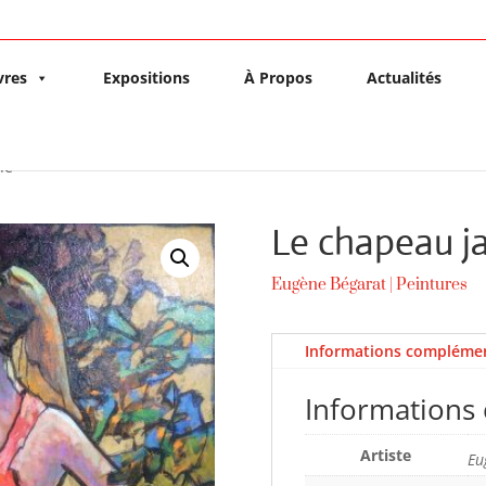
vres
Expositions
À Propos
Actualités
ne
Le chapeau j
Eugène Bégarat
|
Peintures
Informations complémen
Informations
Artiste
Eu