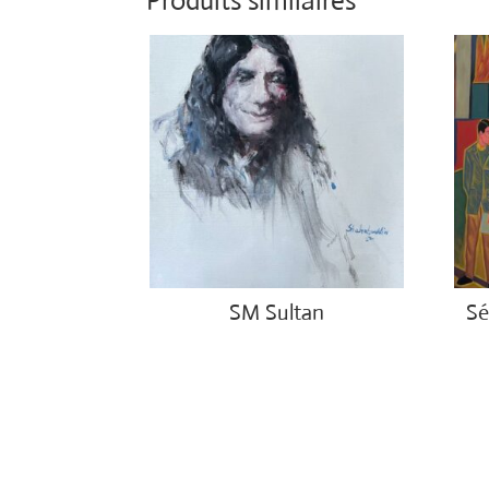
Produits similaires
SM Sultan
Sé
€
4,500.00
€
4,5