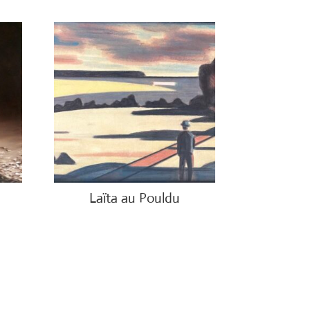
Laïta au Pouldu
€
800.00