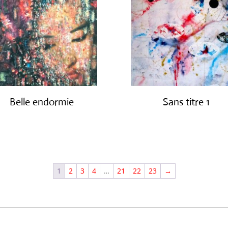
Belle endormie
Sans titre 1
€
650.00
€
1,150.00
1
2
3
4
…
21
22
23
→