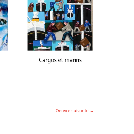
Cargos et marins
€
1,250.00
Oeuvre suivante
→