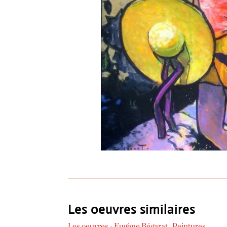
Les oeuvres similaires
Les oeuvres -
Eugène Bégarat
|
Peintures