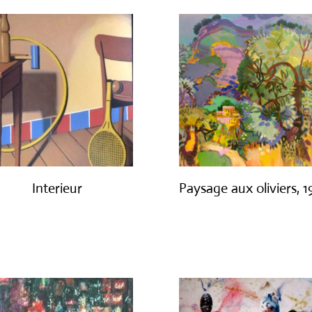
Interieur
Paysage aux oliviers, 
€
1,400.00
€
3,000.00