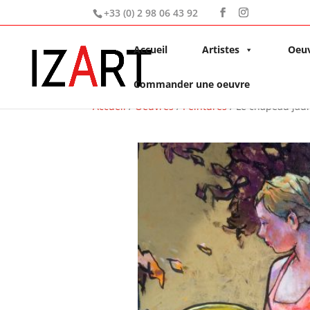
+33 (0) 2 98 06 43 92
Accueil
Artistes
Oeu
Commander une oeuvre
Accueil
/
Oeuvres
/
Peintures
/ Le chapeau jau