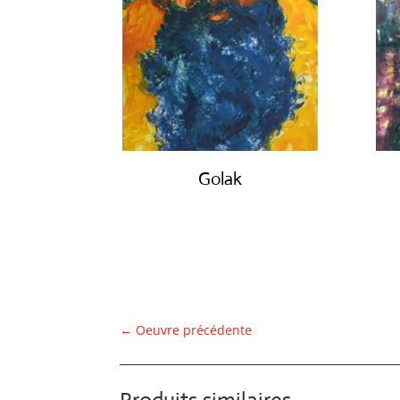
Golak
€
490.00
←
Oeuvre précédente