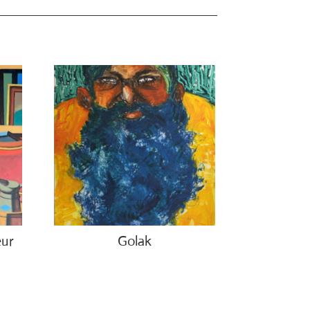
eur
Golak
€
490.00