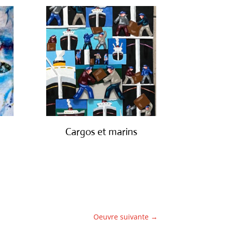
Cargos et marins
€
1,250.00
Oeuvre suivante
→