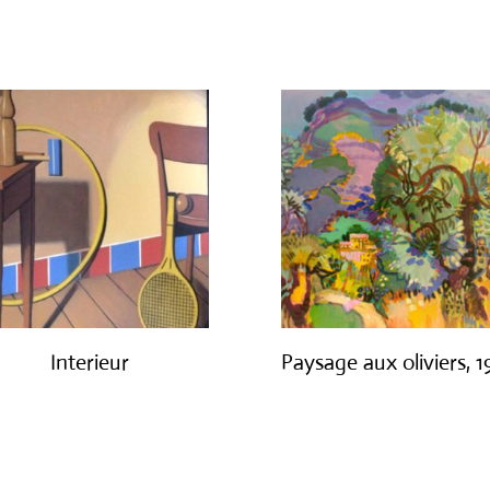
€
300.00
€
3,200.00
Interieur
Paysage aux oliviers, 
€
1,400.00
€
3,000.00