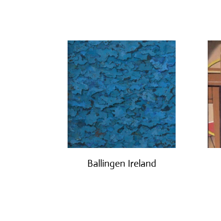
€
2,450.00
Ballingen Ireland
€
750.00