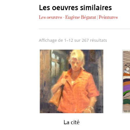
Les oeuvres similaires
Les oeuvres -
Eugène Bégarat
|
Peintures
Trié
Affichage de 1–12 sur 267 résultats
du
plus
récent
au
plus
ancien
La cité