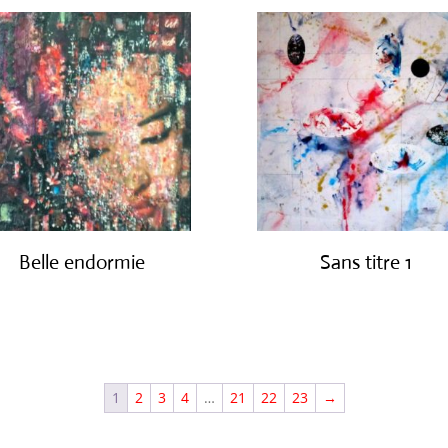
Belle endormie
Sans titre 1
€
650.00
€
1,150.00
1
2
3
4
…
21
22
23
→