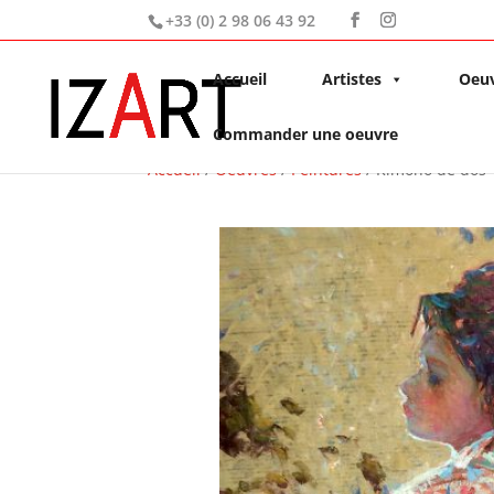
+33 (0) 2 98 06 43 92
Accueil
Artistes
Oeu
Commander une oeuvre
Accueil
/
Oeuvres
/
Peintures
/ Kimono de dos