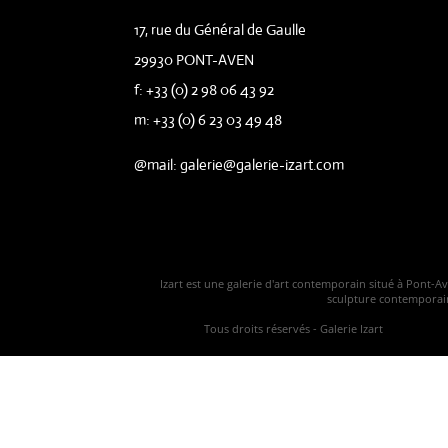
17, rue du Général de Gaulle
29930 PONT-AVEN
f: +33 (0) 2 98 06 43 92
m: +33 (0) 6 23 03 49 48
@mail: galerie@galerie-izart.com
Izart est une galerie d'art contemporain situé à Pont-A
sculpture contemporaine
Tous droits réservés - Galerie Izart