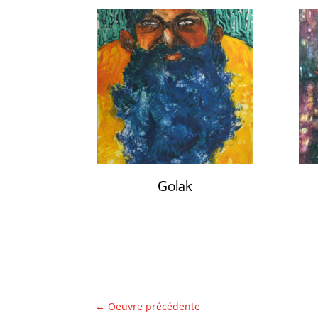
Golak
€
490.00
←
Oeuvre précédente