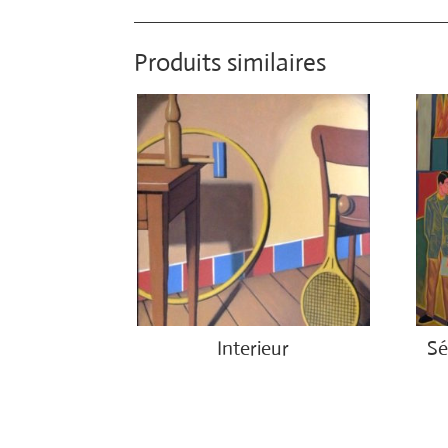
Produits similaires
Interieur
Sé
€
1,400.00
€
4,5