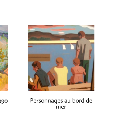
€
1,200.00
1990
Personnages au bord de
mer
€
1,300.00