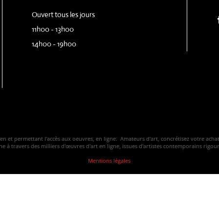
Ouvert tous les jours
11h00 - 13h00
14h00 - 19h00
ven et permettant l'accès aux oeuvres, en ligne. Amateurs d'art, concrétisez votre ac
 à travers des milliers d'œuvres d'art en ligne, issues d'artistes contemporains rigo
Mentions légales