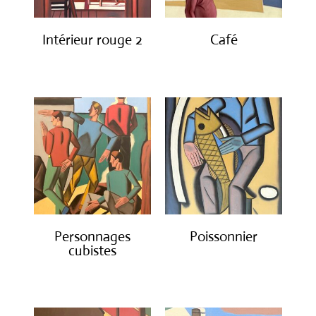
Intérieur rouge 2
Café
€
1,600.00
€
1,600.00
Personnages
Poissonnier
cubistes
€
1,600.00
€
1,600.00