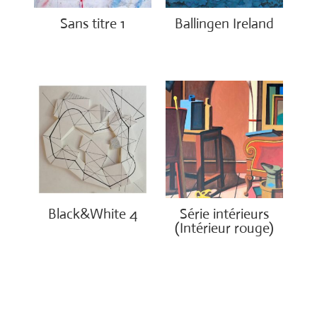
Sans titre 1
Ballingen Ireland
€
1,150.00
€
750.00
Black&White 4
Série intérieurs
(Intérieur rouge)
€
1,750.00
€
1,400.00