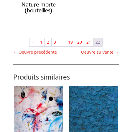
Nature morte
(bouteilles)
€
850.00
←
1
2
3
…
19
20
21
22
←
Oeuvre précédente
Oeuvre suivante
→
Produits similaires