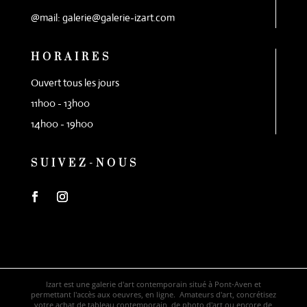
@mail: galerie@galerie-izart.com
HORAIRES
Ouvert tous les jours
11h00 - 13h00
14h00 - 19h00
SUIVEZ-NOUS
Izart est une galerie d'art contemporain situé à Pont-Aven et
permettant l'accès aux oeuvres, en ligne. Amateurs d'art, concrétisez
votre achat de tableau contemporain, de photo d'art ou encore de