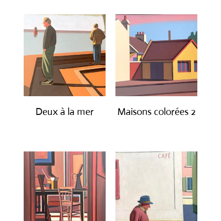
Deux à la mer
Maisons colorées 2
€
1,600.00
€
1,600.00