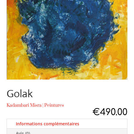
Golak
Kadambari Misra
|
Peintures
€
490.00
Informations complémentaires
Avis (0)