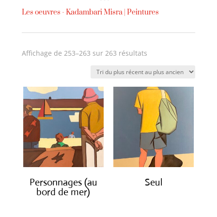
Les oeuvres -
Kadambari Misra
|
Peintures
Trié
Affichage de 253–263 sur 263 résultats
du
plus
récent
au
plus
ancien
Personnages (au
Seul
bord de mer)
€
1,500.00
€
1,500.00