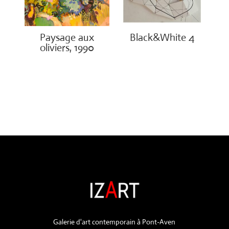
Paysage aux
Black&White 4
oliviers, 1990
€
1,750.00
€
3,000.00
Galerie d'art contemporain à Pont-Aven