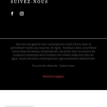
SUIVEZ-NOUS
Izart est une galerie d'art contemporain situé à Pont-Aven et
permettant l'accès aux oeuvres, en ligne. Amateurs d'art, concrétisez
votre achat de tableau contemporain, de photo d'art ou encore de
sculpture contemporaine à travers des milliers d'œuvres d'art en
ligne, issues d'artistes contemporains rigoureusement sélectionnés.
Tous droits réservés - Galerie Izart
Mentions légales