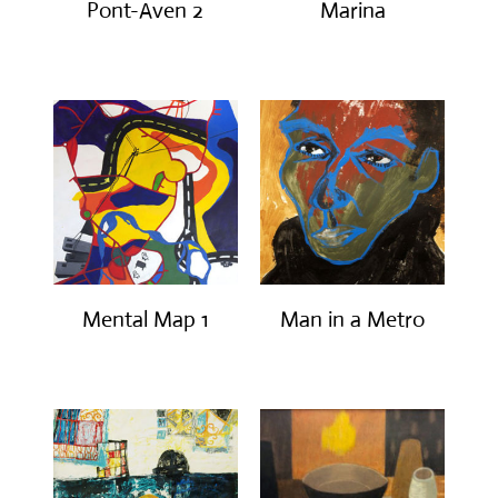
Pont-Aven 2
Marina
€
650.00
€
550.00
Mental Map 1
Man in a Metro
€
450.00
€
190.00