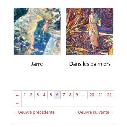
Jarre
Dans les palmiers
€
1,950.00
€
2,200.00
←
1
2
3
4
5
6
7
8
9
…
20
21
22
→
←
Oeuvre précédente
Oeuvre suivante
→