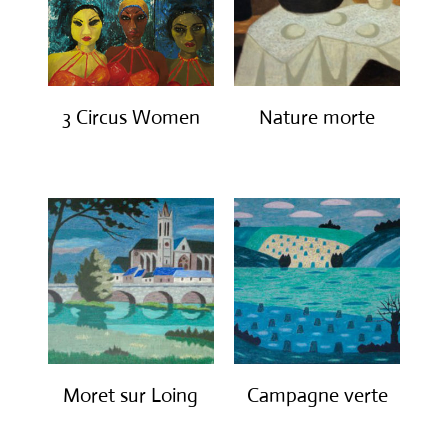
3 Circus Women
Nature morte
€
1,500.00
€
2,300.00
Moret sur Loing
Campagne verte
€
2,550.00
€
2,700.00