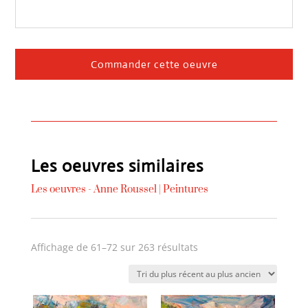
Commander cette oeuvre
Les oeuvres similaires
Les oeuvres -
Anne Roussel
|
Peintures
Trié
Affichage de 61–72 sur 263 résultats
du
plus
récent