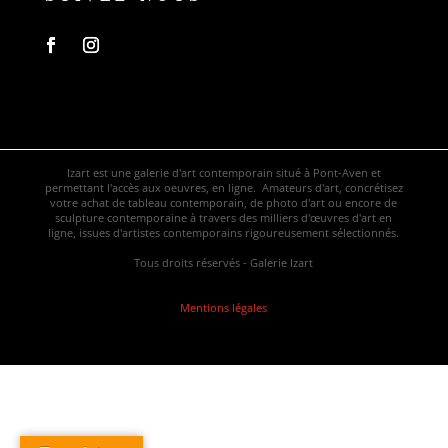
Izart est une galerie d'art contemporain situé à Pont-Aven et
permettant l'accès aux oeuvres, en ligne. Amateurs d'art, concrétisez
votre achat de tableau contemporain, de photo d'art ou encore de
sculpture contemporaine à travers des milliers d'œuvres d'art en
ligne, issues d'artistes contemporains rigoureusement sélectionnés.
Tous droits réservés - Galerie Izart
Mentions légales