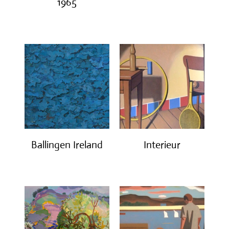
1965
€
1,200.00
€
3,200.00
Ballingen Ireland
Interieur
€
750.00
€
1,400.00