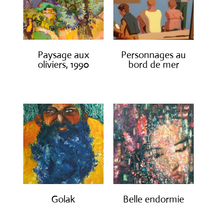
Paysage aux
Personnages au
oliviers, 1990
bord de mer
€
3,000.00
€
1,300.00
Golak
Belle endormie
€
490.00
€
650.00