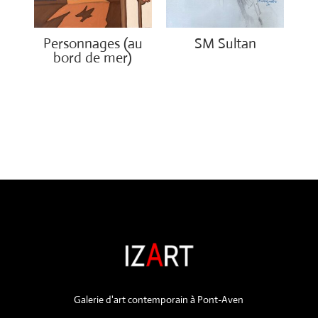
Personnages (au
SM Sultan
bord de mer)
€
4,500.00
€
1,500.00
Galerie d'art contemporain à Pont-Aven