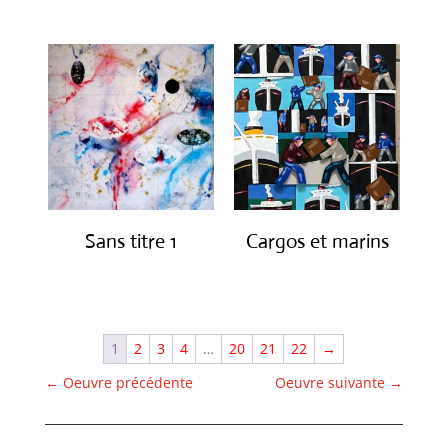
Sans titre 1
Cargos et marins
€
1,150.00
€
1,250.00
1
2
3
4
…
20
21
22
→
←
Oeuvre précédente
Oeuvre suivante
→