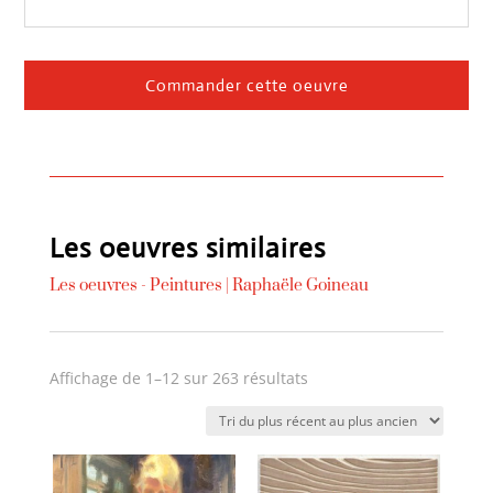
Commander cette oeuvre
Les oeuvres similaires
Les oeuvres -
Peintures
|
Raphaële Goineau
Trié
Affichage de 1–12 sur 263 résultats
du
plus
récent
au