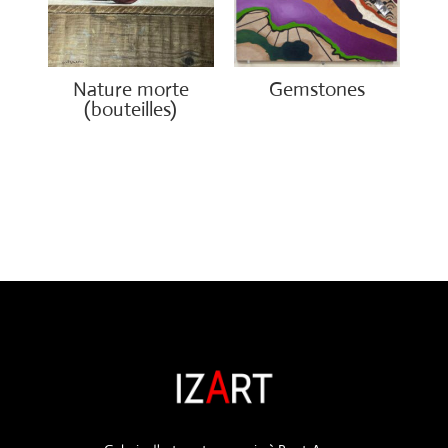
Nature morte
Gemstones
(bouteilles)
€
300.00
€
850.00