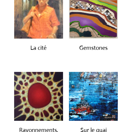
plus
ancien
La cité
Gemstones
€
2,450.00
€
300.00
Rayonnements,
Sur le quai