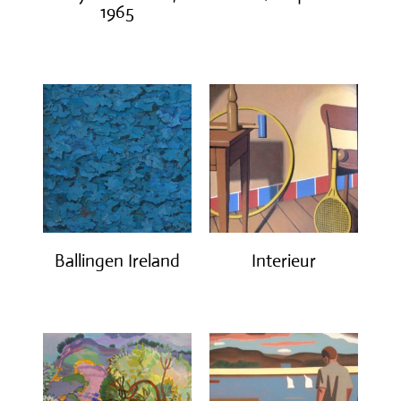
1965
€
1,200.00
€
3,200.00
Ballingen Ireland
Interieur
€
750.00
€
1,400.00