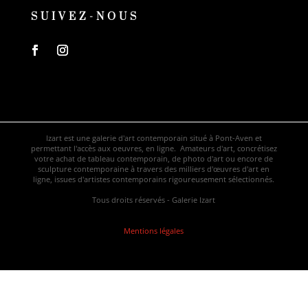
SUIVEZ-NOUS
Izart est une galerie d'art contemporain situé à Pont-Aven et
permettant l'accès aux oeuvres, en ligne. Amateurs d'art, concrétisez
votre achat de tableau contemporain, de photo d'art ou encore de
sculpture contemporaine à travers des milliers d'œuvres d'art en
ligne, issues d'artistes contemporains rigoureusement sélectionnés.
Tous droits réservés - Galerie Izart
Mentions légales