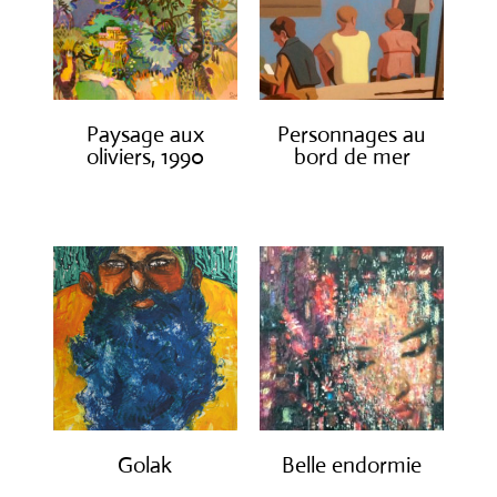
Paysage aux
Personnages au
oliviers, 1990
bord de mer
€
3,000.00
€
1,300.00
Golak
Belle endormie
€
490.00
€
650.00