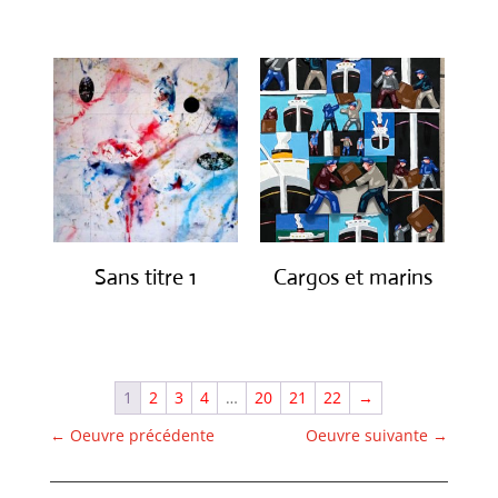
Sans titre 1
Cargos et marins
€
1,150.00
€
1,250.00
1
2
3
4
…
20
21
22
→
←
Oeuvre précédente
Oeuvre suivante
→