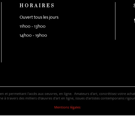
HORAIRES
Ouvert tous les jours
11h00 - 13h00
14h00 - 19h00
ven et permettant l'accès aux oeuvres, en ligne. Amateurs d'art, concrétisez votre ac
 à travers des milliers d'œuvres d'art en ligne, issues d'artistes contemporains rigo
Mentions légales