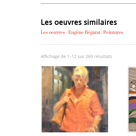
Les oeuvres similaires
Les oeuvres -
Eugène Bégarat
|
Peintures
Trié
Affichage de 1–12 sur 269 résultats
du
plus
récent
au
plus
ancien