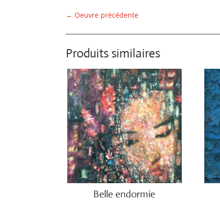
←
Oeuvre précédente
Produits similaires
Belle endormie
€
650.00
€
750