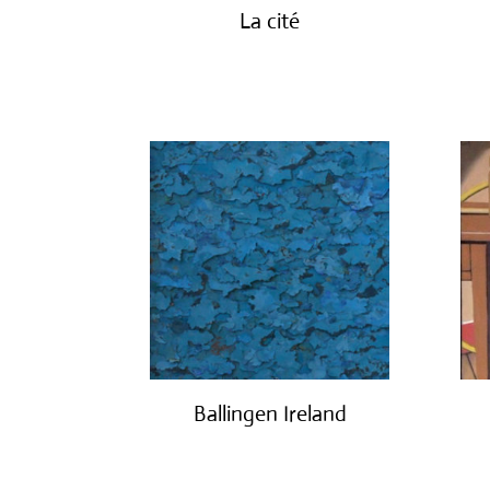
La cité
€
2,450.00
Ballingen Ireland
€
750.00