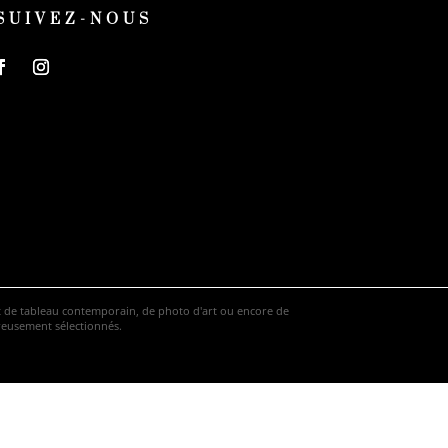
SUIVEZ-NOUS
hat de tableau contemporain, de photo d'art ou encore de
ureusement sélectionnés.