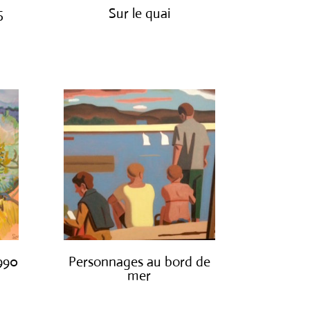
5
Sur le quai
€
1,200.00
1990
Personnages au bord de
mer
€
1,300.00