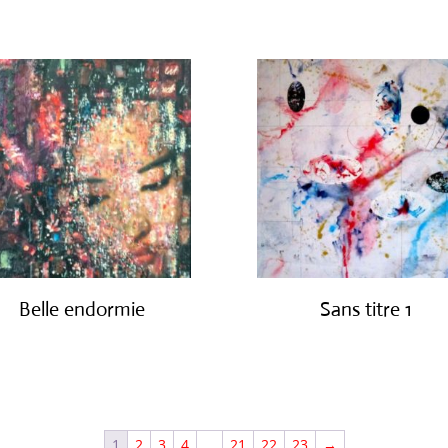
Belle endormie
Sans titre 1
€
650.00
€
1,150.00
1
2
3
4
…
21
22
23
→