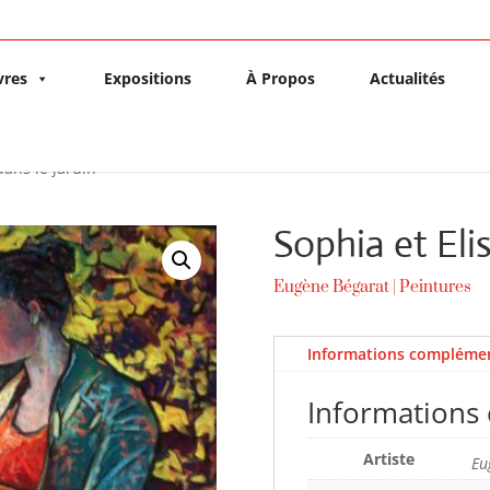
vres
Expositions
À Propos
Actualités
dans le jardin
Sophia et Elis
Eugène Bégarat
|
Peintures
Informations complémen
Informations
Artiste
Eu