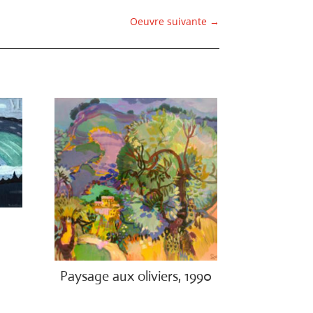
Oeuvre suivante
→
Paysage aux oliviers, 1990
€
3,000.00