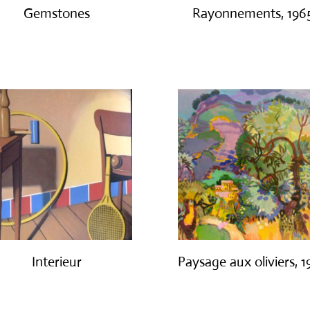
Gemstones
Rayonnements, 196
€
300.00
€
3,200.00
Interieur
Paysage aux oliviers, 
€
1,400.00
€
3,000.00