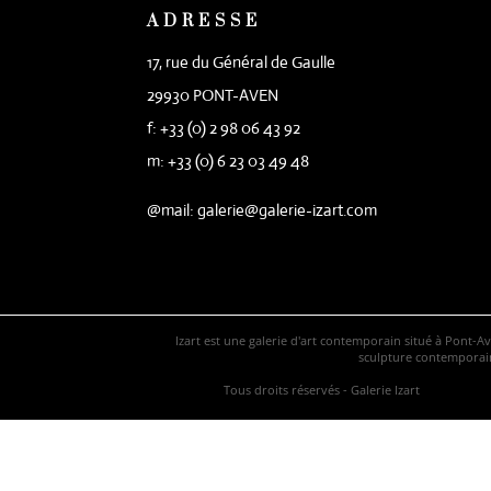
ADRESSE
17, rue du Général de Gaulle
29930 PONT-AVEN
f: +33 (0) 2 98 06 43 92
m: +33 (0) 6 23 03 49 48
@mail: galerie@galerie-izart.com
Izart est une galerie d'art contemporain situé à Pont-A
sculpture contemporaine
Tous droits réservés - Galerie Izart