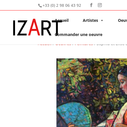
+33 (0) 2 98 06 43 92
Accueil
Artistes
Oeu
Commander une oeuvre
Accueil
/
Oeuvres
/
Peintures
/ Sophia et Elise 