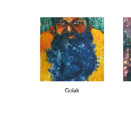
Golak
€
490.00