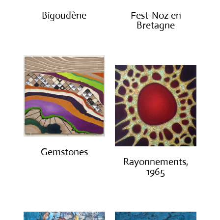
Bigoudène
Fest-Noz en
Bretagne
€
950.00
€
2,650.00
Gemstones
Rayonnements,
€
300.00
1965
€
3,200.00