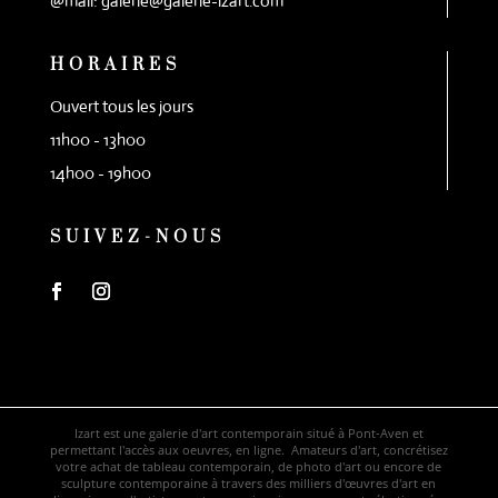
@mail: galerie@galerie-izart.com
HORAIRES
Ouvert tous les jours
11h00 - 13h00
14h00 - 19h00
SUIVEZ-NOUS
Izart est une galerie d'art contemporain situé à Pont-Aven et
permettant l'accès aux oeuvres, en ligne. Amateurs d'art, concrétisez
votre achat de tableau contemporain, de photo d'art ou encore de
sculpture contemporaine à travers des milliers d'œuvres d'art en