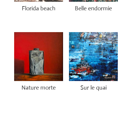
Florida beach
Belle endormie
€
1,200.00
€
650.00
Nature morte
Sur le quai
€
850.00
€
1,200.00