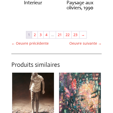
Interieur
Paysage aux
oliviers, 1990
€
1,400.00
€
3,000.00
1
2
3
4
…
21
22
23
→
←
Oeuvre précédente
Oeuvre suivante
→
Produits similaires