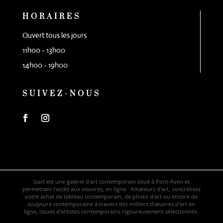
HORAIRES
Ouvert tous les jours
11h00 - 13h00
14h00 - 19h00
SUIVEZ-NOUS
Izart est une galerie d'art contemporain situé à Pont-Aven et
permettant l'accès aux oeuvres, en ligne. Amateurs d'art, concrétisez
votre achat de tableau contemporain, de photo d'art ou encore de
sculpture contemporaine à travers des milliers d'œuvres d'art en
ligne, issues d'artistes contemporains rigoureusement sélectionnés.