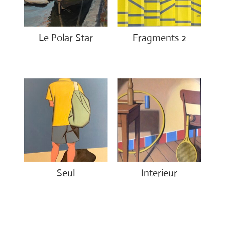
Le Polar Star
Fragments 2
€
850.00
€
2,650.00
Seul
Interieur
€
1,500.00
€
1,400.00