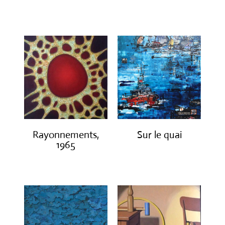
€
2,450.00
€
300.00
Rayonnements,
Sur le quai
1965
€
1,200.00
€
3,200.00