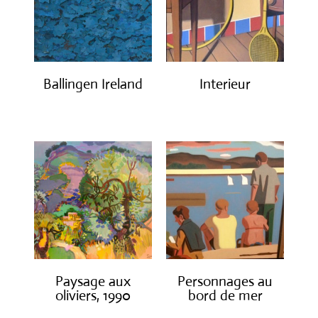
Ballingen Ireland
Interieur
€
750.00
€
1,400.00
Paysage aux
Personnages au
oliviers, 1990
bord de mer
€
3,000.00
€
1,300.00