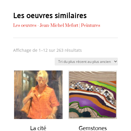
Les oeuvres similaires
Les oeuvres -
Jean-Michel Mefort
|
Peintures
Trié
Affichage de 1–12 sur 263 résultats
du
plus
récent
au
plus
ancien
La cité
Gemstones