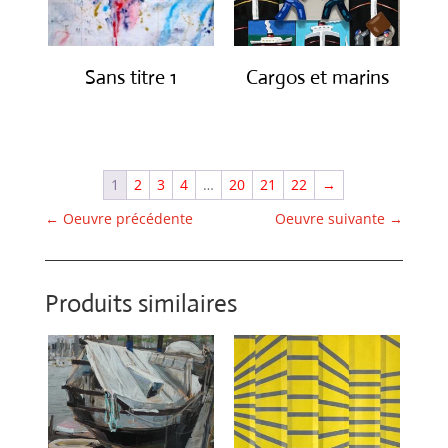
Sans titre 1
Cargos et marins
€
1,150.00
€
1,250.00
1
2
3
4
…
20
21
22
→
←
Oeuvre précédente
Oeuvre suivante
→
Produits similaires