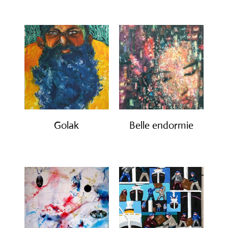
Golak
Belle endormie
€
490.00
€
650.00