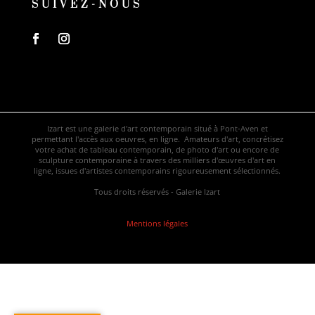
SUIVEZ-NOUS
Izart est une galerie d'art contemporain situé à Pont-Aven et
permettant l'accès aux oeuvres, en ligne. Amateurs d'art, concrétisez
votre achat de tableau contemporain, de photo d'art ou encore de
sculpture contemporaine à travers des milliers d'œuvres d'art en
ligne, issues d'artistes contemporains rigoureusement sélectionnés.
Tous droits réservés - Galerie Izart
Mentions légales